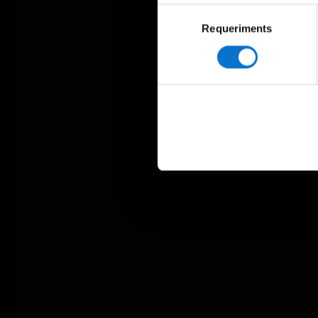
Selecció
Requeriments
de
consentiment