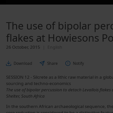
The use of bipolar per
flakes at Howiesons Po
26 October, 2015
English
Download
Share
Notify
SESSION 12 - Silcrete as a lithic raw material in a glo
sourcing and techno-economics
The use of bipolar percussion to detach Levallois flakes
Shelter, South Africa
In the southern African archaeological sequence, the 
core reduction is considered to be a distinctive featu