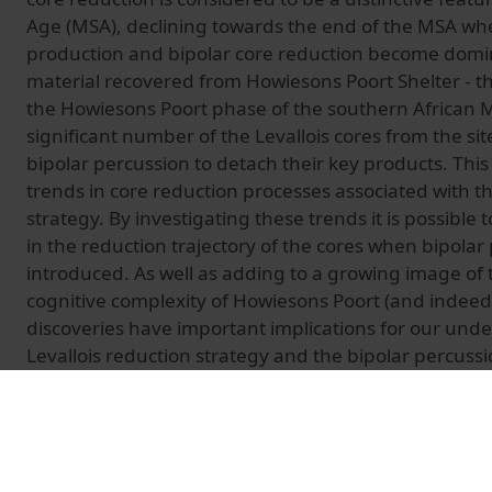
Age (MSA), declining towards the end of the MSA wh
production and bipolar core reduction become domin
material recovered from Howiesons Poort Shelter - t
the Howiesons Poort phase of the southern African M
significant number of the Levallois cores from the s
bipolar percussion to detach their key products. Thi
trends in core reduction processes associated with th
strategy. By investigating these trends it is possible 
in the reduction trajectory of the cores when bipolar
introduced. As well as adding to a growing image of 
cognitive complexity of Howiesons Poort (and indee
discoveries have important implications for our und
Levallois reduction strategy and the bipolar percus
© Unitat de Producció Audiovisual