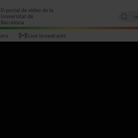
Skip to main content
El portal de vídeo de la
Universitat de
Barcelona
ions
Live broadcasts