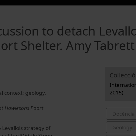
cussion to detach Levallo
ort Shelter. Amy Tabrett
Col·lecció
Internatio
2015)
bal context: geology,
 at Howiesons Poort
Docència 
Geology
Levallois strategy of
re of the Middle Stone