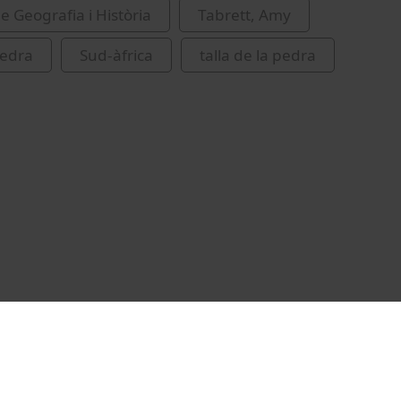
e Geografia i Història
Tabrett, Amy
pedra
Sud-àfrica
talla de la pedra