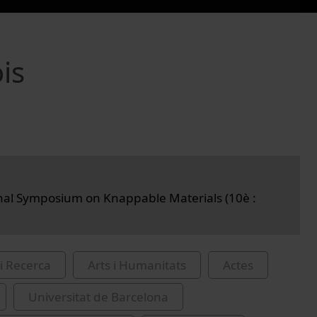
is
nal Symposium on Knappable Materials (10è :
i Recerca
Arts i Humanitats
Actes
Universitat de Barcelona