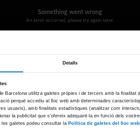
Something went wrong
An error occurred, please try again later.
Try again
Detalls
etes
de Barcelona utilitza galetes pròpies i de tercers amb la finalitat
mació perquè accediu al lloc web amb determinades característiq
tres usuaris), amb finalitats estadístiques (analitzar com interac
ionar la publicitat que s’ofereix adequant-la en funció dels vostr
 les galetes podeu consultar la
Política de galetes del lloc web