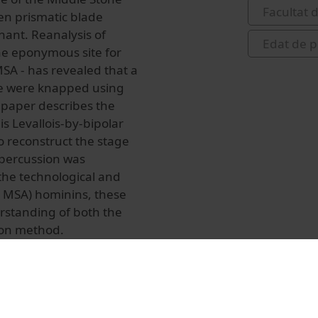
Facultat d
en prismatic blade
ant. Reanalysis of
Edat de 
he eponymous site for
SA - has revealed that a
ite were knapped using
s paper describes the
is Levallois-by-bipolar
to reconstruct the stage
 percussion was
the technological and
d MSA) hominins, these
erstanding of both the
sion method.