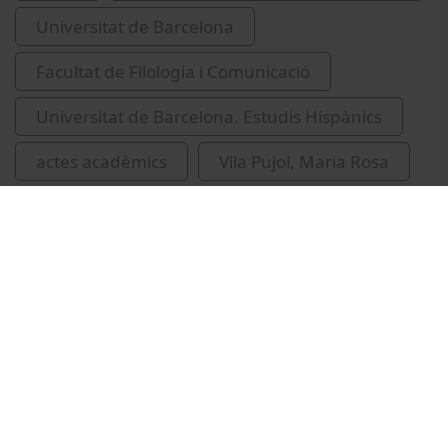
Universitat de Barcelona
Facultat de Filologia i Comunicació
Universitat de Barcelona. Estudis Hispànics
actes acadèmics
Vila Pujol, Maria Rosa
T. (Teresa) Español Giralt
Artigas, Esther
2012
Claramunt, Salvador, 1943-
Related videos