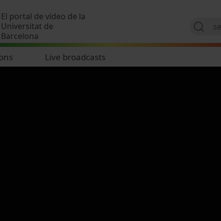
Skip to main content
El portal de vídeo de la
Universitat de
Barcelona
ions
Live broadcasts