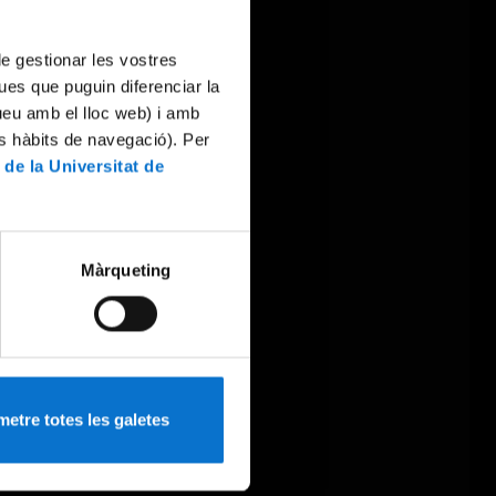
 de gestionar les vostres
ues que puguin diferenciar la
tueu amb el lloc web) i amb
es hàbits de navegació). Per
 de la Universitat de
Màrqueting
etre totes les galetes