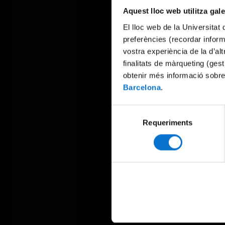
Aquest lloc web utilitza gal
El lloc web de la Universitat 
preferències (recordar infor
vostra experiència de la d’al
finalitats de màrqueting (gest
obtenir més informació sobre
Barcelona
.
Selecció
Requeriments
de
consentiment