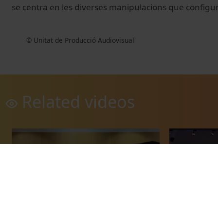
se centra en les diverses manipulacions que configur
© Unitat de Producció Audiovisual
Related videos