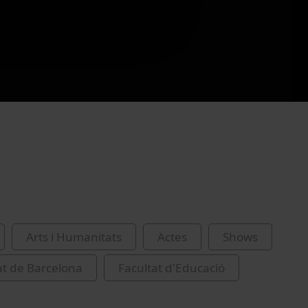
Arts i Humanitats
Actes
Shows
at de Barcelona
Facultat d'Educació