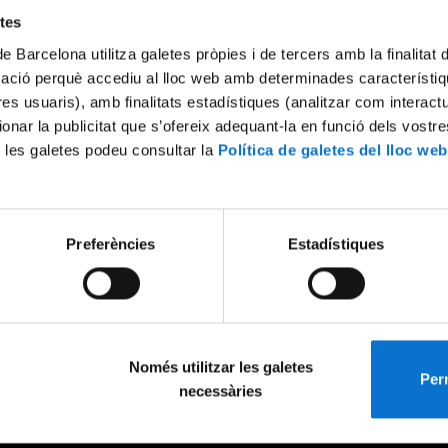
etes
de Barcelona utilitza galetes pròpies i de tercers amb la finalitat
mació perquè accediu al lloc web amb determinades característiq
tres usuaris), amb finalitats estadístiques (analitzar com interac
ionar la publicitat que s’ofereix adequant-la en funció dels vostr
 les galetes podeu consultar la
Política de galetes del lloc web
Preferències
Estadístiques
Només utilitzar les galetes
Perm
necessàries