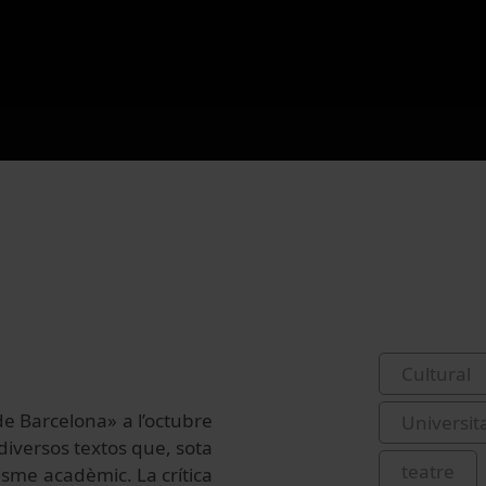
Cultural
de Barcelona» a l’octubre
Universit
iversos textos que, sota
teatre
tisme acadèmic. La crítica