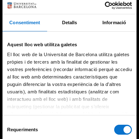
Consentiment
Detalls
Informació
Try again
Aquest lloc web utilitza galetes
El lloc web de la Universitat de Barcelona utilitza galetes
pròpies i de tercers amb la finalitat de gestionar les
vostres preferències (recordar informació perquè accediu
al lloc web amb determinades característiques que
puguin diferenciar la vostra experiència de la d’altres
usuaris), amb finalitats estadístiques (analitzar com
interactueu amb el lloc web) i amb finalitats de
màrqueting (gestionar la publicitat que s’ofereix
adequant-la en funció dels vostres hàbits de navegació).
Per obtenir més informació sobre les galetes podeu
Selecció
consultar la
Política de galetes del lloc web de la
Requeriments
de
Universitat de Barcelona
.
consentiment