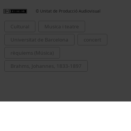
© Unitat de Producció Audiovisual
Cultural
Musica i teatre
Universitat de Barcelona
concert
rèquiems (Música)
Brahms, Johannes, 1833-1897
Related videos