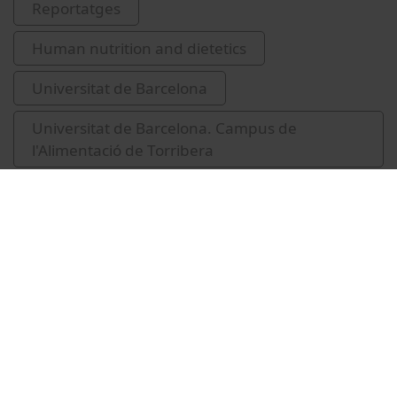
Reportatges
Human nutrition and dietetics
Universitat de Barcelona
Universitat de Barcelona. Campus de
l'Alimentació de Torribera
Unitat UB-Bullipèdia
Cuina (xocolata)
gastronomia
salut mental