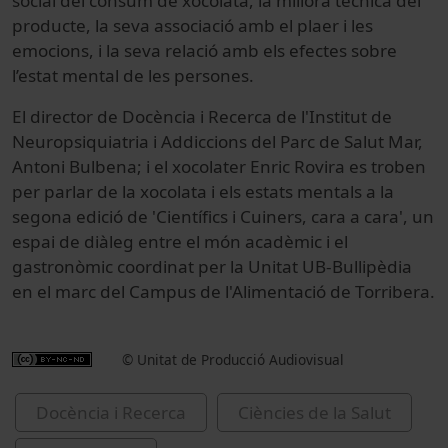
social del consum de xocolata, la millora tècnica del
producte, la seva associació amb el plaer i les
emocions, i la seva relació amb els efectes sobre
l’estat mental de les persones.
El director de Docència i Recerca de l'Institut de
Neuropsiquiatria i Addiccions del Parc de Salut Mar,
Antoni Bulbena; i el xocolater Enric Rovira es troben
per parlar de la xocolata i els estats mentals a la
segona edició de 'Científics i Cuiners, cara a cara', un
espai de diàleg entre el món acadèmic i el
gastronòmic coordinat per la Unitat UB-Bullipèdia
en el marc del Campus de l'Alimentació de Torribera.
© Unitat de Producció Audiovisual
Docència i Recerca
Ciències de la Salut