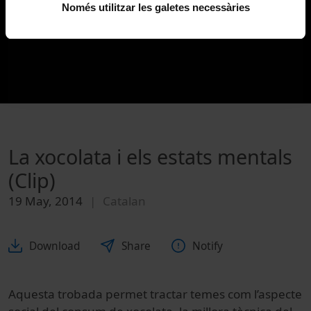
Només utilitzar les galetes necessàries
La xocolata i els estats mentals
(Clip)
19 May, 2014
Catalan
Download
Share
Notify
Aquesta trobada permet tractar temes com l’aspecte