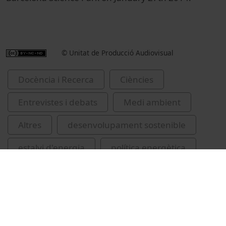
© Unitat de Producció Audiovisual
Docència i Recerca
Ciències
Entrevistes i debats
Medi ambient
Altres
desenvolupament sostenible
estalvi d'energia
política energètica
Mogg, Lord John
Salazar, Francisco
Fundación para la Sostenibilidad Energética y
Ambiental