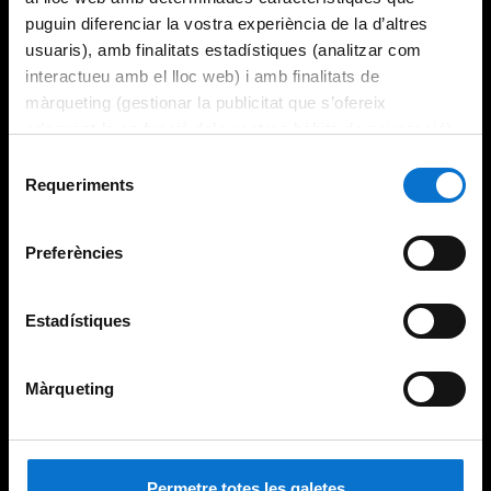
puguin diferenciar la vostra experiència de la d’altres
usuaris), amb finalitats estadístiques (analitzar com
interactueu amb el lloc web) i amb finalitats de
màrqueting (gestionar la publicitat que s’ofereix
adequant-la en funció dels vostres hàbits de navegació).
Per obtenir més informació sobre les galetes podeu
Selecció
consultar la
Política de galetes del lloc web de la
Requeriments
de
Universitat de Barcelona
.
consentiment
Preferències
Estadístiques
Màrqueting
Permetre totes les galetes