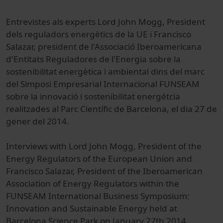
Entrevistes als
experts
Lord
John
Mogg
,
President
dels
reguladors
energètics de la
UE
i Francisco
Salazar
,
president de
l'Associació
Iberoamericana
d'Entitats
Reguladores de
l'Energia
sobre la
sostenibilitat
energètica
i
ambiental dins
del marc
del
Simposi
Empresarial
Internacional
FUNSEAM
sobre la innovació
i
sostenibilitat
energétcia
realitzades
al Parc
Científic de Barcelona,
el
dia 27 de
gener
del 2014.
Interviews with Lord John Mogg, President of the
Energy Regulators of the European Union and
Francisco Salazar, President of the Iberoamerican
Association of Energy Regulators within the
FUNSEAM International Business Symposium:
Innovation and Sustainable Energy held at
Barcelona Science Park on January 27th 2014.