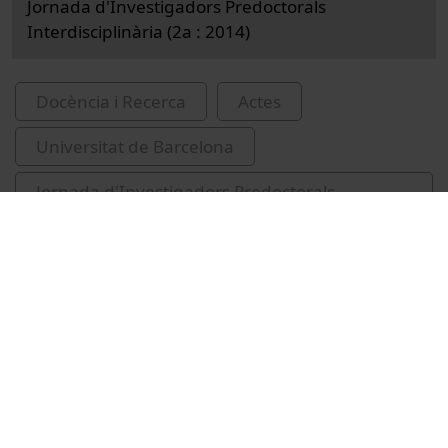
Jornada d'Investigadors Predoctorals
Interdisciplinària (2a : 2014)
Docència i Recerca
Actes
Universitat de Barcelona
Jornada d'Investigadors Predoctorals
Interdisciplinària
ciències ambientals
canvis climàtics