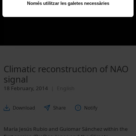
Només utilitzar les galetes necessàries
Climatic reconstruction of NAO
signal
18 February, 2014
English
Download
Share
Notify
María Jesús Rubio and Guiomar Sánchez within the