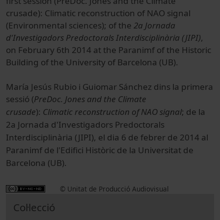
first session (PreDoc. Jones and the Climate
crusade): Climatic reconstruction of NAO signal
(Environmental sciences); of the
2a Jornada
d'Investigadors Predoctorals Interdisciplinària (JIPI)
,
on February 6th 2014 at the Paranimf of the Historic
Building of the University of Barcelona (UB).
María Jesús Rubio i Guiomar Sánchez dins la primera
sessió (
PreDoc. Jones and the Climate
crusade
):
Climatic reconstruction of NAO signal
;
de la
2a Jornada d'Investigadors Predoctorals
Interdisciplinària (JIPI), el dia 6 de febrer de 2014 al
Paranimf de l'Edifici Històric de la Universitat de
Barcelona (UB).
© Unitat de Producció Audiovisual
Col·lecció