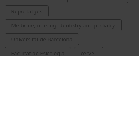
Reportatges
Medicine, nursing, dentistry and podiatry
Universitat de Barcelona
Facultat de Psicologia
cervell
tronc de l'encèfal
Escera i Micó, Carles
Related videos