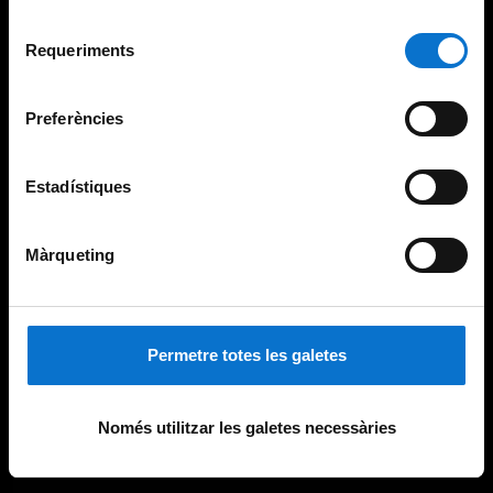
Per obtenir més informació sobre les galetes podeu
Selecció
consultar la
Política de galetes del lloc web de la
Requeriments
de
Universitat de Barcelona
.
consentiment
Preferències
Estadístiques
Màrqueting
Permetre totes les galetes
Només utilitzar les galetes necessàries