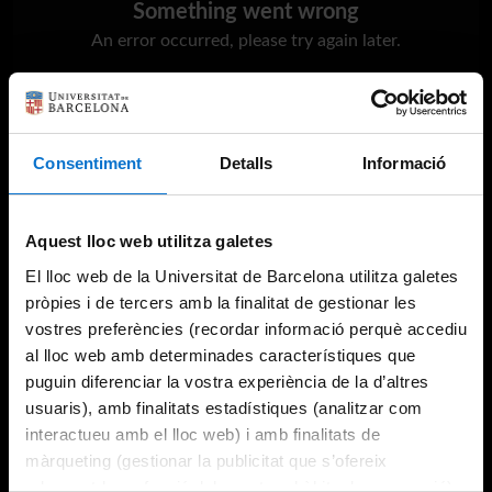
Something went wrong
An error occurred, please try again later.
Try again
Consentiment
Detalls
Informació
Aquest lloc web utilitza galetes
El lloc web de la Universitat de Barcelona utilitza galetes
pròpies i de tercers amb la finalitat de gestionar les
vostres preferències (recordar informació perquè accediu
al lloc web amb determinades característiques que
puguin diferenciar la vostra experiència de la d’altres
usuaris), amb finalitats estadístiques (analitzar com
interactueu amb el lloc web) i amb finalitats de
màrqueting (gestionar la publicitat que s’ofereix
adequant-la en funció dels vostres hàbits de navegació).