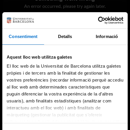
An error occurred, please try again later.
Try again
Consentiment
Detalls
Informació
Aquest lloc web utilitza galetes
El lloc web de la Universitat de Barcelona utilitza galetes
pròpies i de tercers amb la finalitat de gestionar les
vostres preferències (recordar informació perquè accediu
al lloc web amb determinades característiques que
puguin diferenciar la vostra experiència de la d’altres
usuaris), amb finalitats estadístiques (analitzar com
interactueu amb el lloc web) i amb finalitats de
màrqueting (gestionar la publicitat que s’ofereix
adequant-la en funció dels vostres hàbits de navegació).
Per obtenir més informació sobre les galetes podeu