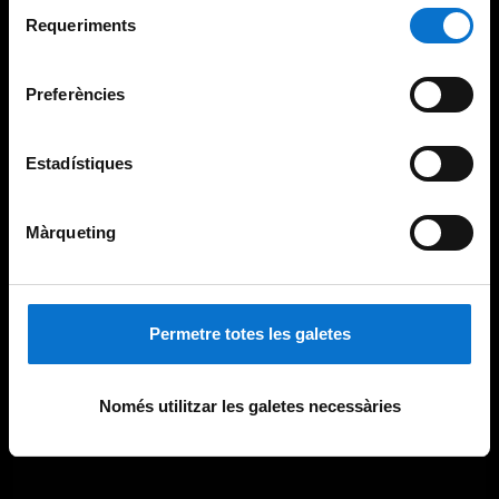
Selecció
consultar la
Política de galetes del lloc web de la
Requeriments
de
Universitat de Barcelona
.
consentiment
Preferències
Estadístiques
Màrqueting
Permetre totes les galetes
Només utilitzar les galetes necessàries