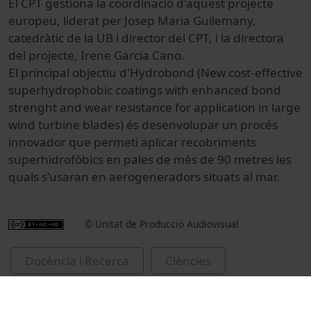
El CPT gestiona la coordinació d'aquest projecte
europeu, liderat per Josep Maria Guilemany,
catedràtic de la UB i director del CPT, i la directora
del projecte, Irene García Cano.
El principal objectiu d'Hydrobond (New cost-effective
superhydrophobic coatings with enhanced bond
strenght and wear resistance for application in large
wind turbine blades) és desenvolupar un procés
innovador que permeti aplicar recobriments
superhidrofòbics en pales de més de 90 metres les
quals s'usaran en aerogeneradors situats al mar.
© Unitat de Producció Audiovisual
Docència i Recerca
Ciències
Reportatges
Chemistry