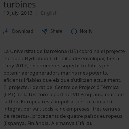
turbines
19 July, 2013
English
Download
Share
Notify
La Universitat de Barcelona (UB) coordina el projecte
europeu Hydrobond, dirigit a desenvolupar, fins a
l'any 2017, recobriments superhidrofòbics per
obtenir aerogeneradors marins més potents,
eficients i fiables que els que s'utilitzen actualment.
El projecte, liderat pel Centre de Projecció Tèrmica
(CPT) de la UB, forma part del VII Programa marc de
la Unió Europea i està impulsat per un consorci
integrat per vuit socis -cinc empreses i tres centres
de recerca-, procedents de quatre països europeus
(Espanya, Finlàndia, Alemanya i Itàlia).