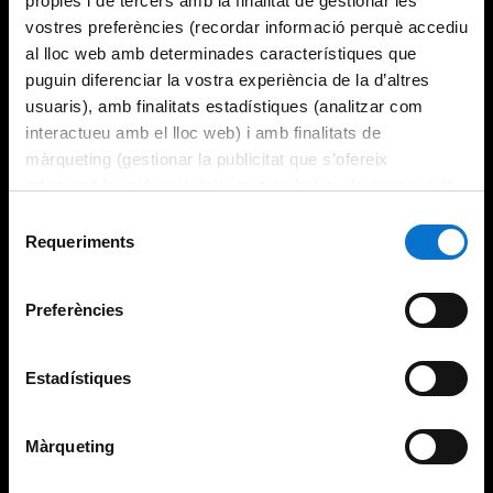
pròpies i de tercers amb la finalitat de gestionar les
vostres preferències (recordar informació perquè accediu
al lloc web amb determinades característiques que
puguin diferenciar la vostra experiència de la d’altres
usuaris), amb finalitats estadístiques (analitzar com
interactueu amb el lloc web) i amb finalitats de
màrqueting (gestionar la publicitat que s’ofereix
adequant-la en funció dels vostres hàbits de navegació).
Per obtenir més informació sobre les galetes podeu
Selecció
consultar la
Política de galetes del lloc web de la
Requeriments
de
Universitat de Barcelona
.
consentiment
Preferències
Estadístiques
Màrqueting