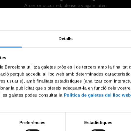
An error occurred, please try again later.
Try again
Detalls
etes
de Barcelona utilitza galetes pròpies i de tercers amb la finalitat
mació perquè accediu al lloc web amb determinades característiq
tres usuaris), amb finalitats estadístiques (analitzar com interac
ionar la publicitat que s’ofereix adequant-la en funció dels vostr
 les galetes podeu consultar la
Política de galetes del lloc web
Preferències
Estadístiques