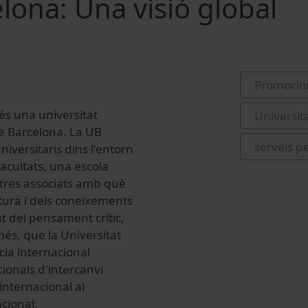
lona: Una visió global
Promocio
és una universitat
Universit
de Barcelona. La UB
serveis p
versitaris dins l'entorn
acultats, una escola
centres associats amb què
ultura i dels coneixements
nt del pensament crític,
a més, que la Universitat
cia internacional
ionals d'intercanvi
internacional al
cional.