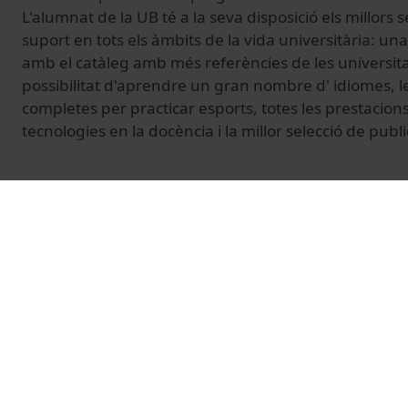
L'alumnat de la UB té a la seva disposició els millors
suport en tots els àmbits de la vida universitària: un
amb el catàleg amb més referències de les universita
possibilitat d'aprendre un gran nombre d' idiomes, le
completes per practicar esports, totes les prestacion
tecnologies en la docència i la millor selecció de publ
© Unitat de Producció Audiovisual
Related videos