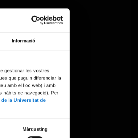
Informació
 de gestionar les vostres
ues que puguin diferenciar la
tueu amb el lloc web) i amb
es hàbits de navegació). Per
 de la Universitat de
Màrqueting