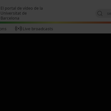
Skip to main content
El portal de vídeo de la
Universitat de
Barcelona
ions
Live broadcasts