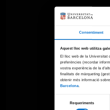
Consentiment
Aquest lloc web utilitza gal
El lloc web de la Universitat 
preferències (recordar infor
vostra experiència de la d’al
finalitats de màrqueting (gest
obtenir més informació sobre
Barcelona
.
Selecció
Requeriments
de
consentiment