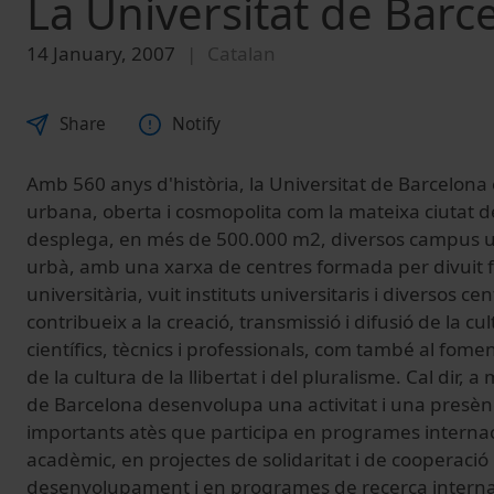
La Universitat de Barce
14 January, 2007
Catalan
Share
Notify
Amb 560 anys d'història, la Universitat de Barcelona 
urbana, oberta i cosmopolita com la mateixa ciutat 
desplega, en més de 500.000 m2, diversos campus uni
urbà, amb una xarxa de centres formada per divuit f
universitària, vuit instituts universitaris i diversos 
contribueix a la creació, transmissió i difusió de la c
científics, tècnics i professionals, com també al fome
de la cultura de la llibertat i del pluralisme. Cal dir, 
de Barcelona desenvolupa una activitat i una presèn
importants atès que participa en programes internac
acadèmic, en projectes de solidaritat i de cooperació 
desenvolupament i en programes de recerca interna