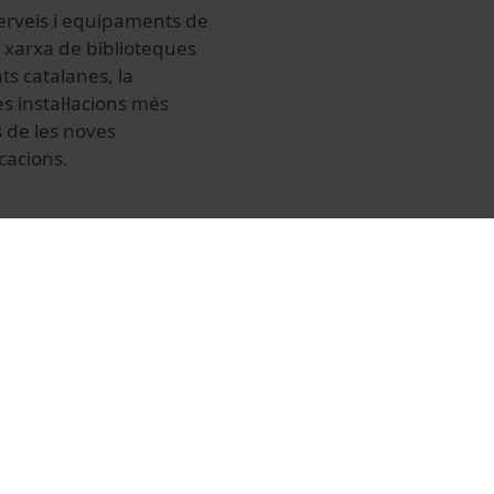
 serveis i equipaments de
a xarxa de biblioteques
ts catalanes, la
s instal·lacions més
s de les noves
icacions.