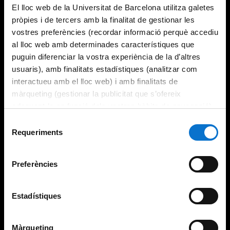
El lloc web de la Universitat de Barcelona utilitza galetes
pròpies i de tercers amb la finalitat de gestionar les
vostres preferències (recordar informació perquè accediu
al lloc web amb determinades característiques que
puguin diferenciar la vostra experiència de la d’altres
usuaris), amb finalitats estadístiques (analitzar com
interactueu amb el lloc web) i amb finalitats de
màrqueting (gestionar la publicitat que s’ofereix
adequant-la en funció dels vostres hàbits de navegació).
Per obtenir més informació sobre les galetes podeu
Selecció
consultar la
Política de galetes del lloc web de la
Requeriments
de
Universitat de Barcelona
.
consentiment
Preferències
Estadístiques
Màrqueting