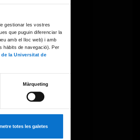
 de gestionar les vostres
ues que puguin diferenciar la
tueu amb el lloc web) i amb
es hàbits de navegació). Per
 de la Universitat de
Màrqueting
etre totes les galetes