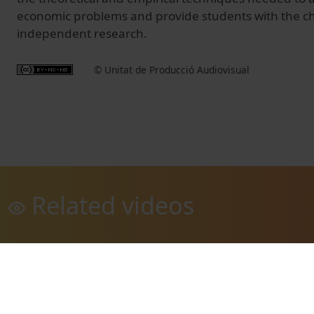
economic problems and provide students with the c
independent research.
© Unitat de Producció Audiovisual
Related videos