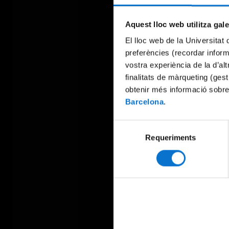
Aquest lloc web utilitza gal
El lloc web de la Universitat 
preferències (recordar infor
vostra experiència de la d’al
finalitats de màrqueting (gest
obtenir més informació sobre
Barcelona
.
Selecció
Requeriments
de
consentiment