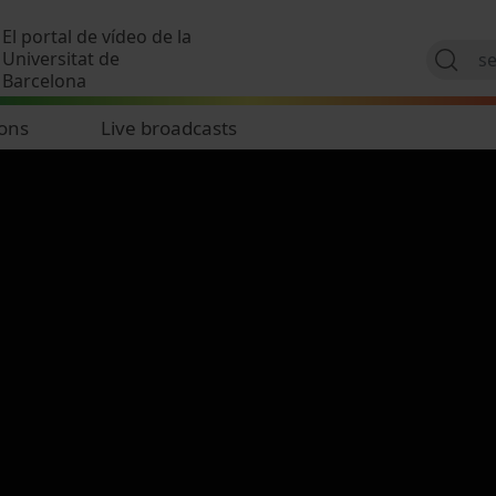
Skip to main content
El portal de vídeo de la
Universitat de
Barcelona
ions
Live broadcasts