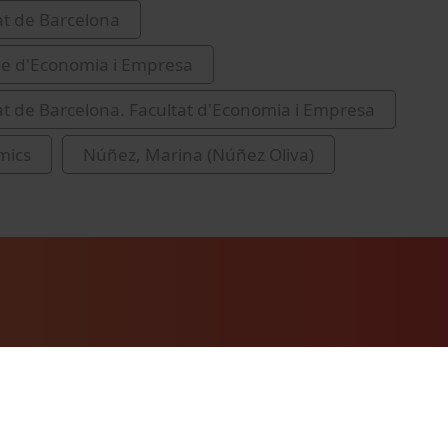
at de Barcelona
de d'Economia i Empresa
at de Barcelona. Facultat d'Economia i Empresa
mics
Núñez, Marina (Núñez Oliva)