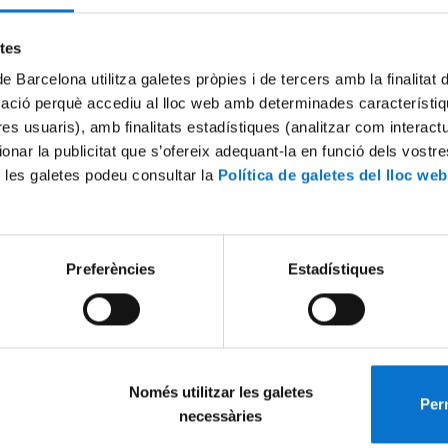
Try again
etes
de Barcelona utilitza galetes pròpies i de tercers amb la finalitat
mació perquè accediu al lloc web amb determinades característiq
tres usuaris), amb finalitats estadístiques (analitzar com interac
ionar la publicitat que s’ofereix adequant-la en funció dels vostr
 les galetes podeu consultar la
Política de galetes del lloc web
Preferències
Estadístiques
Només utilitzar les galetes
Perm
necessàries