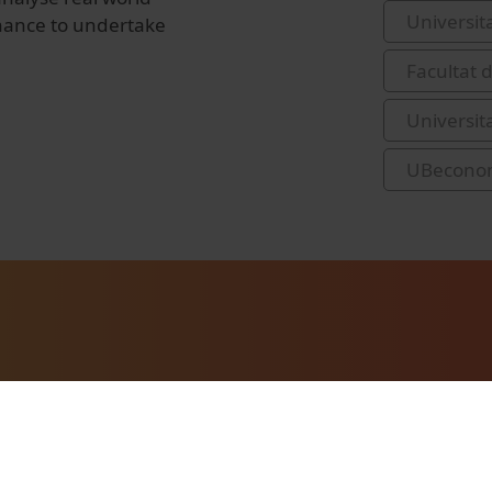
Universit
hance to undertake
Facultat 
Universit
UBecono