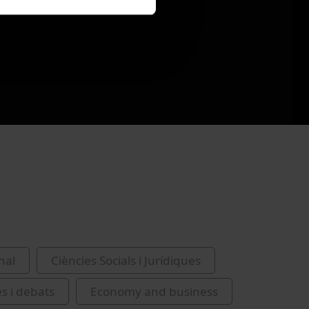
nal
Ciències Socials i Jurídiques
es i debats
Economy and business