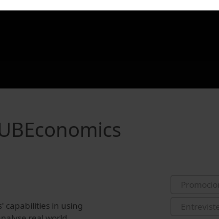
- UBEconomics
Promocio
 capabilities in using
Entrevist
nalyse real world