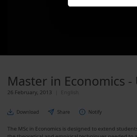
Master in Economics 
26 February, 2013
English
Download
Share
Notify
The MSc in Economics is designed to extend students'
the theoretical and empirical techniques needed to a