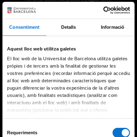
Consentiment
Detalls
Informació
Try again
Aquest lloc web utilitza galetes
El lloc web de la Universitat de Barcelona utilitza galetes
pròpies i de tercers amb la finalitat de gestionar les
vostres preferències (recordar informació perquè accediu
al lloc web amb determinades característiques que
puguin diferenciar la vostra experiència de la d’altres
usuaris), amb finalitats estadístiques (analitzar com
interactueu amb el lloc web) i amb finalitats de
màrqueting (gestionar la publicitat que s’ofereix
adequant-la en funció dels vostres hàbits de navegació).
Per obtenir més informació sobre les galetes podeu
Selecció
consultar la
Política de galetes del lloc web de la
Requeriments
de