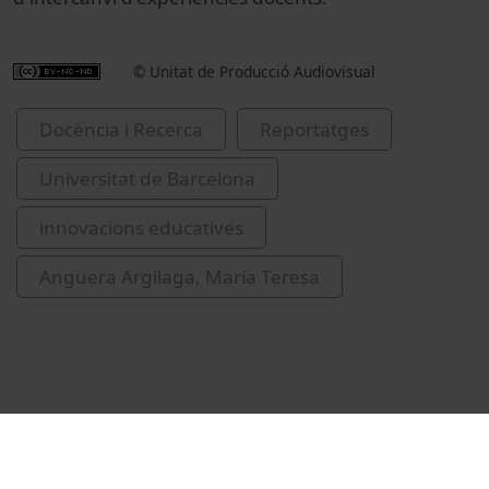
© Unitat de Producció Audiovisual
Docència i Recerca
Reportatges
Universitat de Barcelona
innovacions educatives
Anguera Argilaga, María Teresa
Related videos