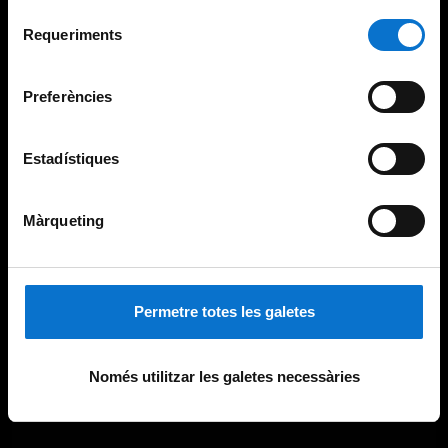
Per obtenir més informació sobre les galetes podeu
Selecció
consultar la
Política de galetes del lloc web de la
Requeriments
de
Universitat de Barcelona
.
consentiment
Preferències
Estadístiques
Màrqueting
Permetre totes les galetes
Només utilitzar les galetes necessàries