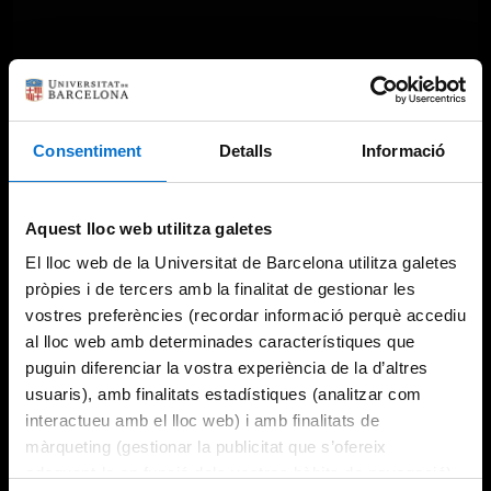
Consentiment
Detalls
Informació
Aquest lloc web utilitza galetes
El lloc web de la Universitat de Barcelona utilitza galetes
pròpies i de tercers amb la finalitat de gestionar les
vostres preferències (recordar informació perquè accediu
al lloc web amb determinades característiques que
puguin diferenciar la vostra experiència de la d’altres
usuaris), amb finalitats estadístiques (analitzar com
interactueu amb el lloc web) i amb finalitats de
màrqueting (gestionar la publicitat que s’ofereix
adequant-la en funció dels vostres hàbits de navegació).