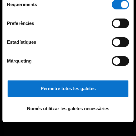
consultar la
Política de galetes del lloc web de la
Requeriments
de
Universitat de Barcelona
.
consentiment
Preferències
Estadístiques
Màrqueting
Permetre totes les galetes
Només utilitzar les galetes necessàries