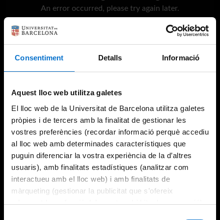
An error occurred, please try again later.
Try again
Consentiment
Detalls
Informació
Aquest lloc web utilitza galetes
El lloc web de la Universitat de Barcelona utilitza galetes
pròpies i de tercers amb la finalitat de gestionar les
vostres preferències (recordar informació perquè accediu
al lloc web amb determinades característiques que
puguin diferenciar la vostra experiència de la d’altres
usuaris), amb finalitats estadístiques (analitzar com
interactueu amb el lloc web) i amb finalitats de
màrqueting (gestionar la publicitat que s’ofereix
adequant-la en funció dels vostres hàbits de navegació).
Per obtenir més informació sobre les galetes podeu
Selecció