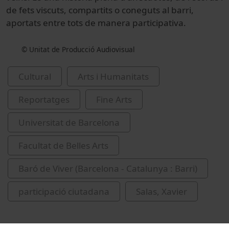
de fets viscuts, compartits o coneguts al barri,
aportats entre tots de manera participativa.
© Unitat de Producció Audiovisual
Cultural
Arts i Humanitats
Reportatges
Fine Arts
Universitat de Barcelona
Facultat de Belles Arts
Baró de Viver (Barcelona - Catalunya : Barri)
participació ciutadana
Salas, Xavier