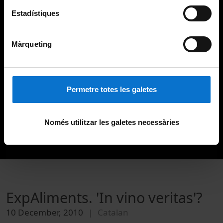
Estadístiques
Màrqueting
Permetre totes les galetes
Només utilitzar les galetes necessàries
ExpAliments. 'In vino veritas'?
10 December, 2010
Catalan