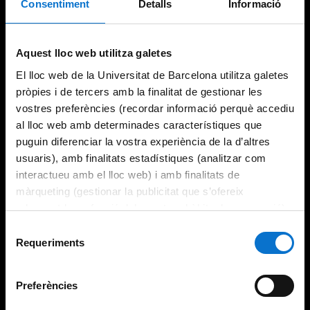
Consentiment
Detalls
Informació
Try again
Aquest lloc web utilitza galetes
El lloc web de la Universitat de Barcelona utilitza galetes
pròpies i de tercers amb la finalitat de gestionar les
vostres preferències (recordar informació perquè accediu
al lloc web amb determinades característiques que
puguin diferenciar la vostra experiència de la d’altres
usuaris), amb finalitats estadístiques (analitzar com
interactueu amb el lloc web) i amb finalitats de
màrqueting (gestionar la publicitat que s’ofereix
adequant-la en funció dels vostres hàbits de navegació).
Per obtenir més informació sobre les galetes podeu
Selecció
consultar la
Política de galetes del lloc web de la
Requeriments
de
Universitat de Barcelona
.
consentiment
Preferències