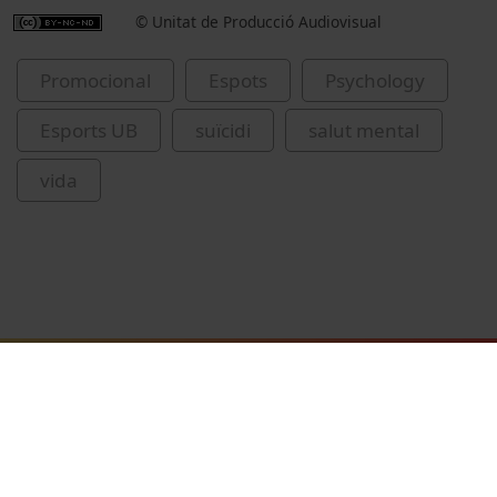
© Unitat de Producció Audiovisual
Promocional
Espots
Psychology
Esports UB
suïcidi
salut mental
vida
Related videos