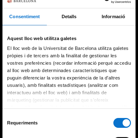
Consentiment
Detalls
Informació
Try again
Aquest lloc web utilitza galetes
El lloc web de la Universitat de Barcelona utilitza galetes
pròpies i de tercers amb la finalitat de gestionar les
vostres preferències (recordar informació perquè accediu
al lloc web amb determinades característiques que
puguin diferenciar la vostra experiència de la d’altres
usuaris), amb finalitats estadístiques (analitzar com
interactueu amb el lloc web) i amb finalitats de
màrqueting (gestionar la publicitat que s’ofereix
adequant-la en funció dels vostres hàbits de navegació).
Per obtenir més informació sobre les galetes podeu
Selecció
consultar la
Política de galetes del lloc web de la
Requeriments
de
Universitat de Barcelona
.
consentiment