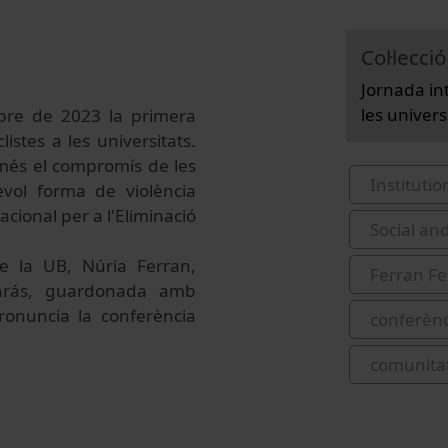
Col·lecció
Jornada int
les univers
mbre de 2023 la primera
istes a les universitats.
p més el compromís de les
Institutio
evol forma de violència
cional per a l'Eliminació
Social and
de la UB, Núria Ferran,
Ferran Fe
arás
, guardonada amb
ronuncia la conferència
conferènc
comunitat