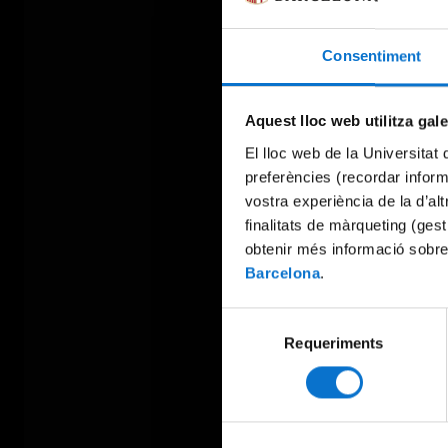
Consentiment
Aquest lloc web utilitza gal
El lloc web de la Universitat 
preferències (recordar infor
vostra experiència de la d’al
finalitats de màrqueting (gest
obtenir més informació sobre
Barcelona
.
Selecció
Requeriments
de
consentiment