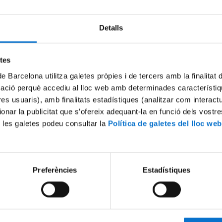
Detalls
Try again
etes
de Barcelona utilitza galetes pròpies i de tercers amb la finalitat
mació perquè accediu al lloc web amb determinades característiq
tres usuaris), amb finalitats estadístiques (analitzar com interac
ionar la publicitat que s’ofereix adequant-la en funció dels vostr
 les galetes podeu consultar la
Política de galetes del lloc web
Preferències
Estadístiques