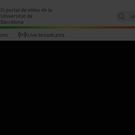
Skip to main content
El portal de vídeo de la
Universitat de
Barcelona
ions
Live broadcasts