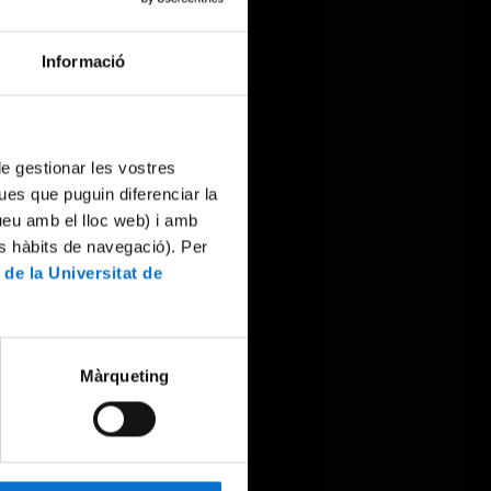
Informació
 de gestionar les vostres
ues que puguin diferenciar la
tueu amb el lloc web) i amb
es hàbits de navegació). Per
 de la Universitat de
Màrqueting