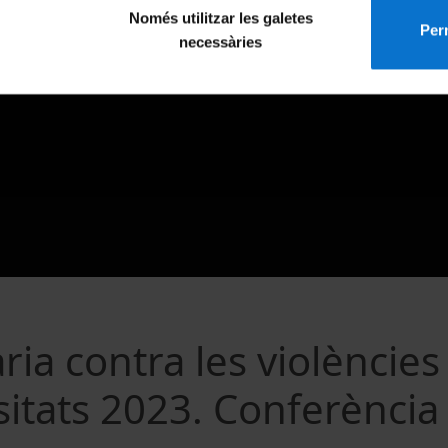
Només utilitzar les galetes
Perm
necessàries
ria contra les violències
sitats 2023. Conferència