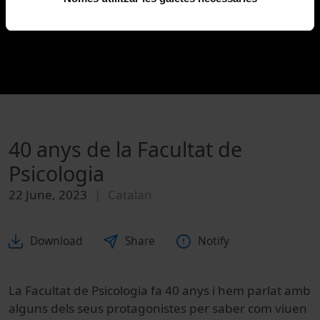
40 anys de la Facultat de
Psicologia
22 June, 2023
Catalan
Download
Share
Notify
La Facultat de Psicologia fa 40 anys i hem parlat amb
alguns dels seus protagonistes per saber com viuen