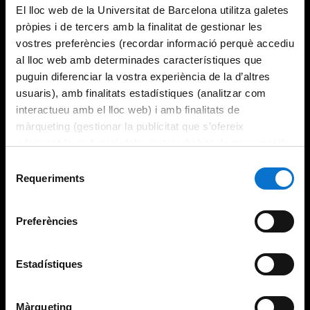
El lloc web de la Universitat de Barcelona utilitza galetes
pròpies i de tercers amb la finalitat de gestionar les
vostres preferències (recordar informació perquè accediu
al lloc web amb determinades característiques que
puguin diferenciar la vostra experiència de la d’altres
usuaris), amb finalitats estadístiques (analitzar com
interactueu amb el lloc web) i amb finalitats de
màrqueting (gestionar la publicitat que s’ofereix
adequant-la en funció dels vostres hàbits de navegació).
Per obtenir més informació sobre les galetes podeu
Selecció
consultar la
Política de galetes del lloc web de la
Requeriments
de
Universitat de Barcelona
.
consentiment
Preferències
Estadístiques
Màrqueting