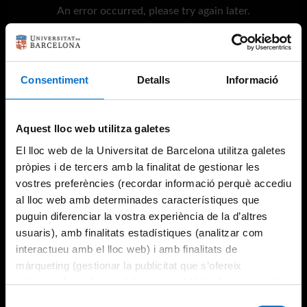
An error occurred, please try again later.
Try again
Consentiment
Detalls
Informació
Aquest lloc web utilitza galetes
El lloc web de la Universitat de Barcelona utilitza galetes
pròpies i de tercers amb la finalitat de gestionar les
vostres preferències (recordar informació perquè accediu
al lloc web amb determinades característiques que
puguin diferenciar la vostra experiència de la d’altres
usuaris), amb finalitats estadístiques (analitzar com
interactueu amb el lloc web) i amb finalitats de
màrqueting (gestionar la publicitat que s’ofereix
adequant-la en funció dels vostres hàbits de navegació).
Per obtenir més informació sobre les galetes podeu
Selecció