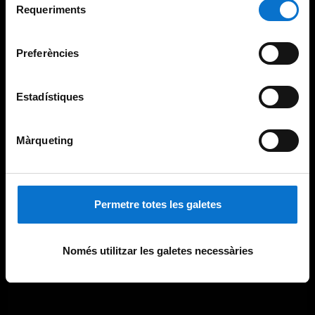
consultar la
Política de galetes del lloc web de la
Requeriments
de
Universitat de Barcelona
.
consentiment
Preferències
Estadístiques
Màrqueting
Permetre totes les galetes
Només utilitzar les galetes necessàries