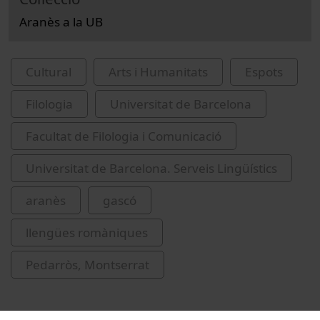
Aranès a la UB
Cultural
Arts i Humanitats
Espots
Filologia
Universitat de Barcelona
Facultat de Filologia i Comunicació
Universitat de Barcelona. Serveis Lingüístics
aranès
gascó
llengües romàniques
Pedarròs, Montserrat