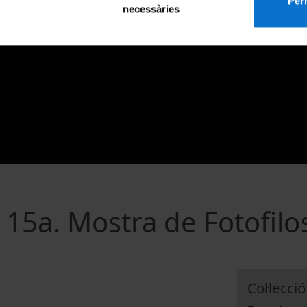
Perm
necessàries
15a. Mostra de Fotofilo
Col·lecció