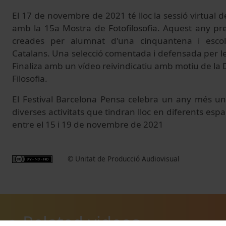
El 17 de novembre de 2021 té lloc la sessió virtual
amb la 15a Mostra de Fotofilosofia. Aquest any pres
creades per alumnat d'una cinquantena i escol
Catalans. Una selecció comentada i defensada per le
Finaliza amb un vídeo reivindicatiu amb motiu de la 
Filosofia.
El Festival Barcelona Pensa celebra un any més un
diverses activitats que tindran lloc en diferents espa
entre el 15 i 19 de novembre de 2021
© Unitat de Producció Audiovisual
Related videos