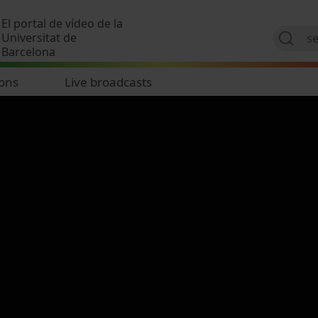
Skip to main content
El portal de vídeo de la
Universitat de
Barcelona
ions
Live broadcasts