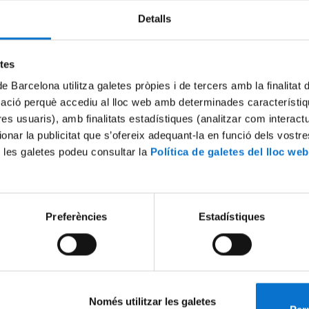
Detalls
Try again
etes
de Barcelona utilitza galetes pròpies i de tercers amb la finalitat
mació perquè accediu al lloc web amb determinades característiq
tres usuaris), amb finalitats estadístiques (analitzar com interac
ionar la publicitat que s’ofereix adequant-la en funció dels vostr
 les galetes podeu consultar la
Política de galetes del lloc web
Preferències
Estadístiques
Només utilitzar les galetes