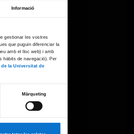
Informació
 de gestionar les vostres
ues que puguin diferenciar la
tueu amb el lloc web) i amb
es hàbits de navegació). Per
 de la Universitat de
Màrqueting