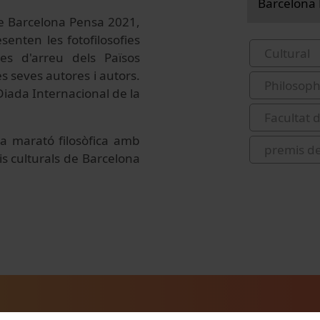
Barcelona
 de Barcelona Pensa 2021,
enten les fotofilosofies
Cultural
es d'arreu dels Països
s seves autores i autors.
Philosop
Diada Internacional de la
Facultat d
a marató filosòfica amb
premis de
is culturals de Barcelona