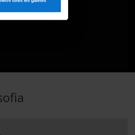
etre totes les galetes
sofia