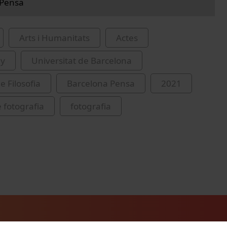
 Pensa
Arts i Humanitats
Actes
hy
Universitat de Barcelona
e Filosofia
Barcelona Pensa
2021
 fotografia
fotografia