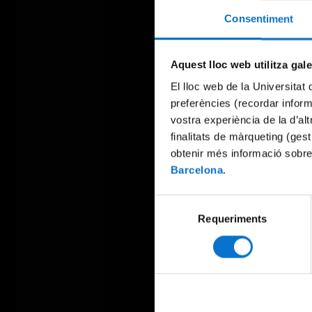
Consentiment
Aquest lloc web utilitza gal
El lloc web de la Universitat 
preferències (recordar infor
vostra experiència de la d’al
finalitats de màrqueting (gest
obtenir més informació sobre
Barcelona
.
Selecció
Requeriments
de
consentiment