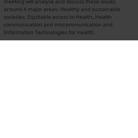
meeting will analyse and discuss these issues
around 4 major areas: Healthy and sustainable
societies, Equitable access to Health, Health
communication and miscommunication and
Information Technologies for Health.
© Unitat de Producció Audiovisual
Col·lecció
Healthy people, healthy societies: an integrated
approach
Docència i Recerca
Ciències de la Salut
Actes
Medicine, nursing, dentistry and podiatry