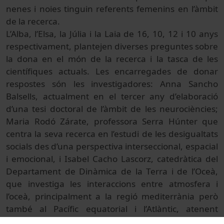
nenes i noies tinguin referents femenins en l’àmbit
de la recerca.
L’Alba, l’Elsa, la Júlia i la Laia de 16, 10, 12 i 10 anys
respectivament, plantejen diverses preguntes sobre
la dona en el món de la recerca i la tasca de les
científiques actuals. Les encarregades de donar
respostes són les investigadores: Anna Sancho
Balsells, actualment en el tercer any d’elaboració
d’una tesi doctoral de l’àmbit de les neurociències;
Maria Rodó Zárate, professora Serra Húnter que
centra la seva recerca en l’estudi de les desigualtats
socials des d’una perspectiva interseccional, espacial
i emocional, i Isabel Cacho Lascorz, catedràtica del
Departament de Dinàmica de la Terra i de l’Oceà,
que investiga les interaccions entre atmosfera i
l’oceà, principalment a la regió mediterrània però
també al Pacífic equatorial i l’Atlàntic, atenent
sempre el seu impacte en el cicle del carboni.