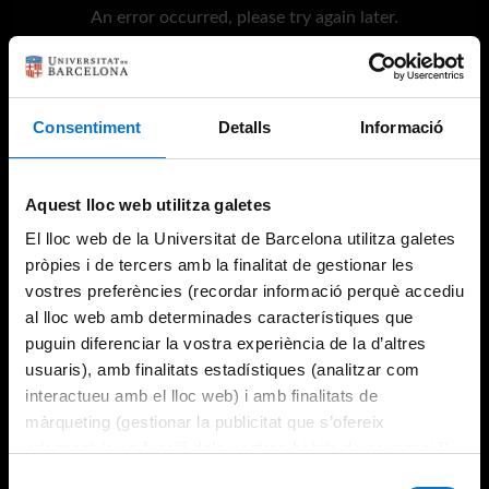
An error occurred, please try again later.
Try again
Consentiment
Detalls
Informació
Aquest lloc web utilitza galetes
El lloc web de la Universitat de Barcelona utilitza galetes
pròpies i de tercers amb la finalitat de gestionar les
vostres preferències (recordar informació perquè accediu
al lloc web amb determinades característiques que
puguin diferenciar la vostra experiència de la d’altres
usuaris), amb finalitats estadístiques (analitzar com
interactueu amb el lloc web) i amb finalitats de
màrqueting (gestionar la publicitat que s’ofereix
adequant-la en funció dels vostres hàbits de navegació).
Per obtenir més informació sobre les galetes podeu
Selecció