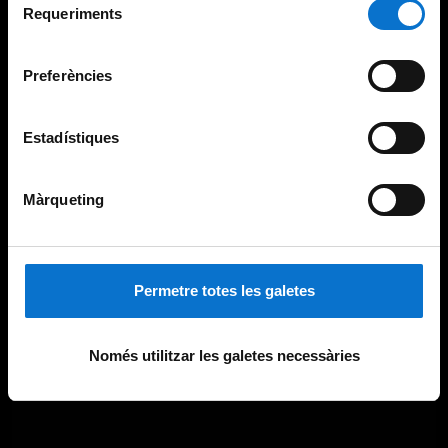
consultar la
Política de galetes del lloc web de la
Requeriments
de
Universitat de Barcelona
.
consentiment
Preferències
Estadístiques
Màrqueting
Permetre totes les galetes
Només utilitzar les galetes necessàries