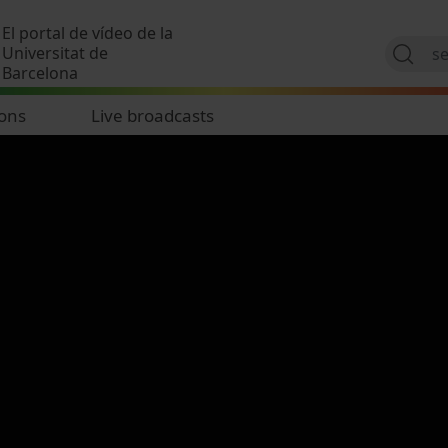
Skip to main content
El portal de vídeo de la
Universitat de
Barcelona
ions
Live broadcasts