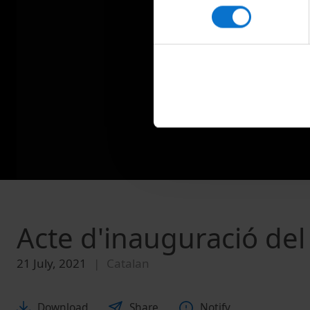
consentiment
Acte d'inauguració de
21 July, 2021
Catalan
Download
Share
Notify