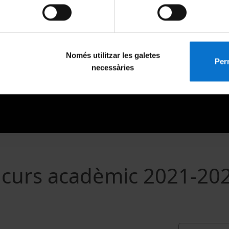
Només utilitzar les galetes
Perm
necessàries
l curs acadèmic 2021-20