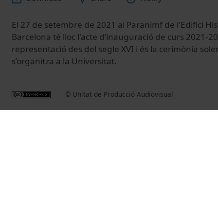
El 27 de setembre de 2021 al Paranimf de l'Edifici His
Barcelona té lloc l'acte d’inauguració de curs 2021-2
representació des del segle XVI i és la cerimònia so
s’organitza a la Universitat.
© Unitat de Producció Audiovisual