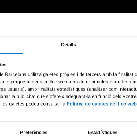
Detalls
Something went wrong
An error occurred, please try again later.
etes
de Barcelona utilitza galetes pròpies i de tercers amb la finalitat
mació perquè accediu al lloc web amb determinades característiq
Try again
tres usuaris), amb finalitats estadístiques (analitzar com interac
ionar la publicitat que s’ofereix adequant-la en funció dels vostr
 les galetes podeu consultar la
Política de galetes del lloc web
Preferències
Estadístiques