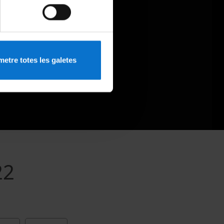
etre totes les galetes
22