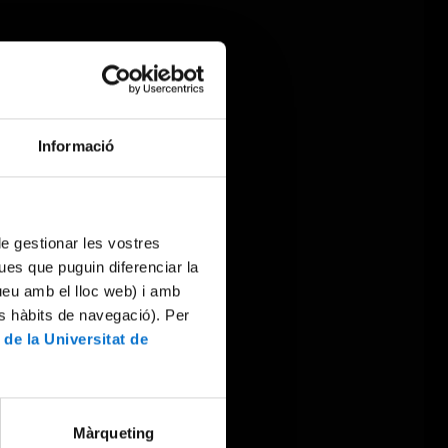
Informació
 de gestionar les vostres
ues que puguin diferenciar la
tueu amb el lloc web) i amb
es hàbits de navegació). Per
 de la Universitat de
Màrqueting