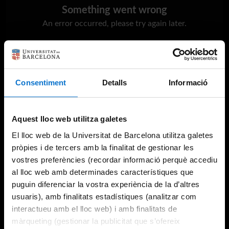
Something went wrong
An error occurred, please try again later.
Try again
Consentiment
Detalls
Informació
Aquest lloc web utilitza galetes
El lloc web de la Universitat de Barcelona utilitza galetes
pròpies i de tercers amb la finalitat de gestionar les
vostres preferències (recordar informació perquè accediu
al lloc web amb determinades característiques que
puguin diferenciar la vostra experiència de la d’altres
usuaris), amb finalitats estadístiques (analitzar com
interactueu amb el lloc web) i amb finalitats de
màrqueting (gestionar la publicitat que s’ofereix