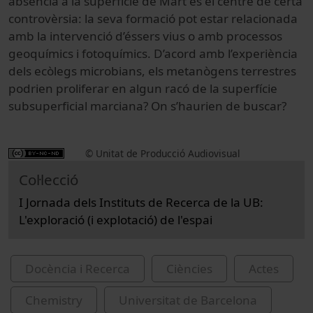
absència a la superfície de Mart és el centre de certa
controvèrsia: la seva formació pot estar relacionada
amb la intervenció d’éssers vius o amb processos
geoquímics i fotoquímics. D’acord amb l’experiència
dels ecòlegs microbians, els metanògens terrestres
podrien proliferar en algun racó de la superfície
subsuperficial marciana? On s’haurien de buscar?
© Unitat de Producció Audiovisual
Col·lecció
I Jornada dels Instituts de Recerca de la UB:
L'exploració (i explotació) de l'espai
Docència i Recerca
Ciències
Actes
Chemistry
Universitat de Barcelona