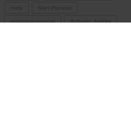
metà
Mart (Planeta)
exploració espacial
Butturini, Andrea
Related videos