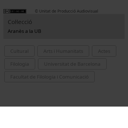
© Unitat de Producció Audiovisual
Col·lecció
Aranès a la UB
Cultural
Arts i Humanitats
Actes
Filologia
Universitat de Barcelona
Facultat de Filologia i Comunicació