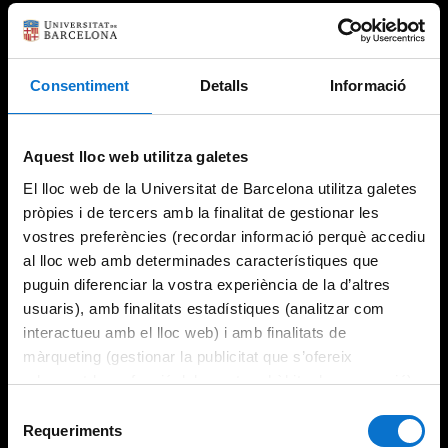
Consentiment
Detalls
Informació
Aquest lloc web utilitza galetes
El lloc web de la Universitat de Barcelona utilitza galetes
pròpies i de tercers amb la finalitat de gestionar les
vostres preferències (recordar informació perquè accediu
al lloc web amb determinades característiques que
puguin diferenciar la vostra experiència de la d’altres
usuaris), amb finalitats estadístiques (analitzar com
interactueu amb el lloc web) i amb finalitats de
màrqueting (gestionar la publicitat que s’ofereix
adequant-la en funció dels vostres hàbits de navegació).
Per obtenir més informació sobre les galetes podeu
Selecció
consultar la
Política de galetes del lloc web de la
Requeriments
de