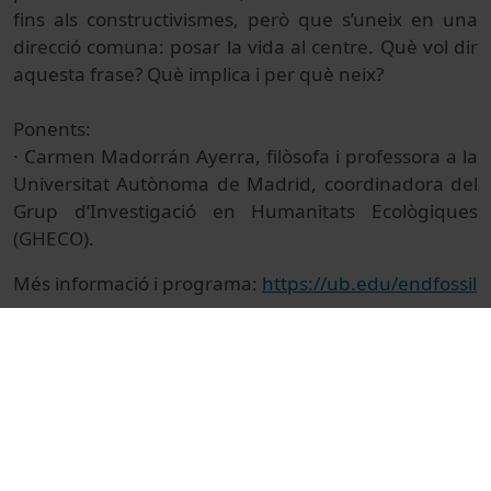
fins als constructivismes, però que s’uneix en una
direcció comuna: posar la vida al centre. Què vol dir
aquesta frase? Què implica i per què neix?
Ponents:
· Carmen Madorrán Ayerra, filòsofa i professora a la
Universitat Autònoma de Madrid, coordinadora del
Grup d’Investigació en Humanitats Ecològiques
(GHECO).
Més informació i programa:
https://ub.edu/endfossil
© Unitat de Producció Audiovisual
Col·lecció
Jornades sobre Crisi Ecosocial i Nous Horitzons