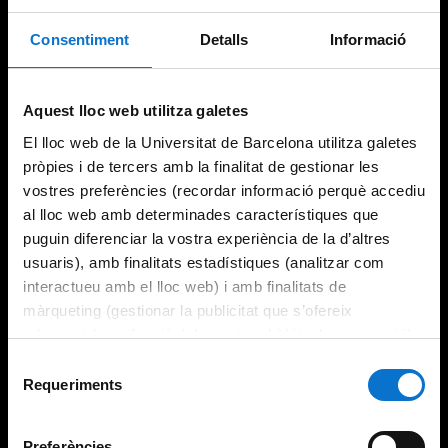
Consentiment
Detalls
Informació
Try again
Aquest lloc web utilitza galetes
El lloc web de la Universitat de Barcelona utilitza galetes
pròpies i de tercers amb la finalitat de gestionar les
vostres preferències (recordar informació perquè accediu
al lloc web amb determinades característiques que
puguin diferenciar la vostra experiència de la d’altres
usuaris), amb finalitats estadístiques (analitzar com
interactueu amb el lloc web) i amb finalitats de
màrqueting (gestionar la publicitat que s’ofereix
adequant-la en funció dels vostres hàbits de navegació).
Per obtenir més informació sobre les galetes podeu
Selecció
consultar la
Política de galetes del lloc web de la
Requeriments
de
Universitat de Barcelona
.
consentiment
Preferències