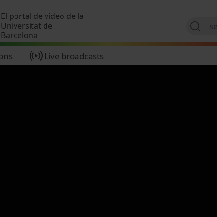
Skip to main content
El portal de vídeo de la
Universitat de
Barcelona
ions
Live broadcasts