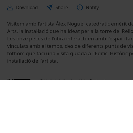
Download
Share
Notify
Visitem amb l’artista Àlex Nogué, catedràtic emèrit de
Arts, la instal·lació que ha ideat per a la torre del Rello
Les onze peces de l'obra interactuen amb l'espai i fan
vinculats amb el temps, des de diferents punts de vist
tothom que faci una visita guiada a l'Edifici Històric 
instal·lació de l'artista.
© Unitat de Producció Audiovisual