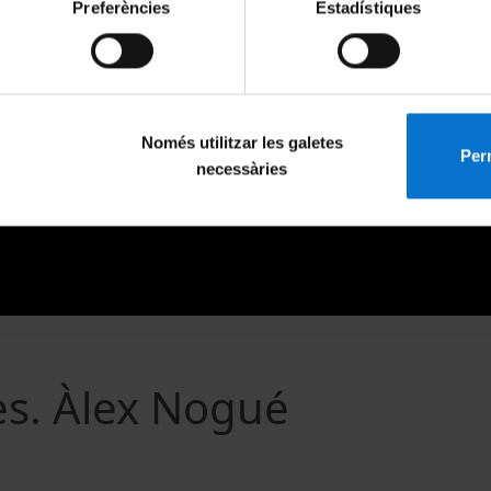
Preferències
Estadístiques
Només utilitzar les galetes
Perm
necessàries
tes. Àlex Nogué