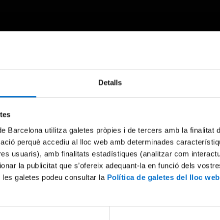
Detalls
Something went wrong
An error occurred, please try again later.
etes
de Barcelona utilitza galetes pròpies i de tercers amb la finalitat
mació perquè accediu al lloc web amb determinades característiq
Try again
tres usuaris), amb finalitats estadístiques (analitzar com interac
ionar la publicitat que s’ofereix adequant-la en funció dels vostr
 les galetes podeu consultar la
Política de galetes del lloc web