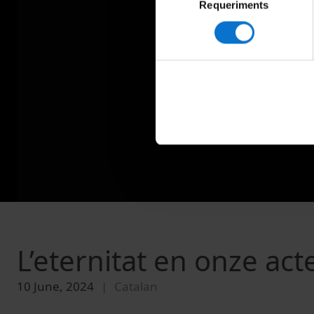
Requeriments
de
consentiment
L’eternitat en onze ac
10 June, 2024
Catalan