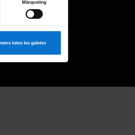
Màrqueting
etre totes les galetes