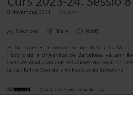
Curs 2023-24. Sessió 
8 November, 2024
Catalan
Download
Share
Notify
El divendres 8 de novembre de 2024 a les 18:00h. 
Històric de la Universitat de Barcelona, va tenir l
l'acte de graduació dels estudiants del Grau en Dre
la Facultat de Dret de la Universitat de Barcelona.
© Unitat de Producció Audiovisual