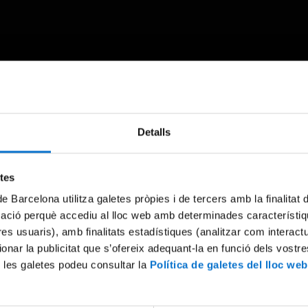
Something went wrong
Detalls
An error occurred, please try again later.
etes
de Barcelona utilitza galetes pròpies i de tercers amb la finalitat
Try again
mació perquè accediu al lloc web amb determinades característiq
tres usuaris), amb finalitats estadístiques (analitzar com interac
ionar la publicitat que s’ofereix adequant-la en funció dels vostr
 les galetes podeu consultar la
Política de galetes del lloc web