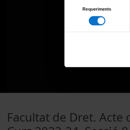
Selecció
Requeriments
de
consentiment
Facultat de Dret. Acte