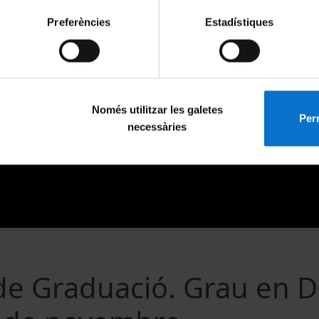
Preferències
Estadístiques
Només utilitzar les galetes
Perm
necessàries
 de Graduació. Grau en D