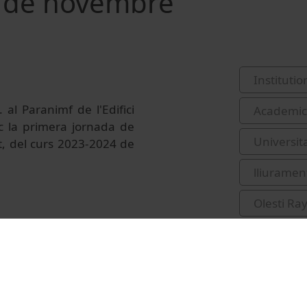
8 de novembre
Institutio
al Paranimf de l'Edifici
Academic 
loc la primera jornada de
Universit
t, del curs 2023-2024 de
lliurament
Olesti Ra
Serra, Mi