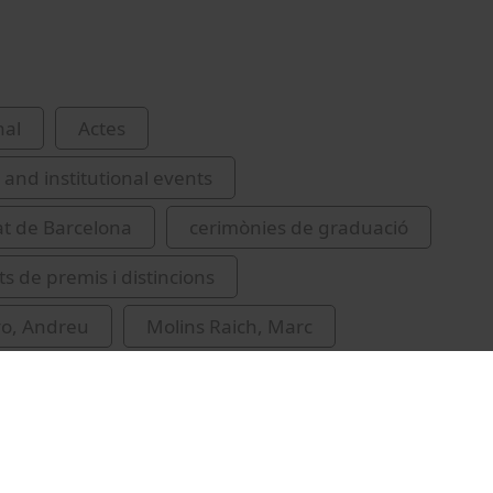
nal
Actes
and institutional events
at de Barcelona
cerimònies de graduació
s de premis i distincions
yo, Andreu
Molins Raich, Marc
quel