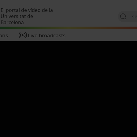
Skip to main content
El portal de vídeo de la
Universitat de
Barcelona
ions
Live broadcasts