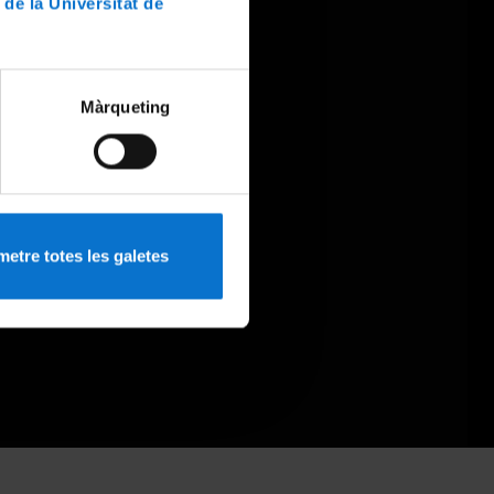
 de la Universitat de
Màrqueting
etre totes les galetes