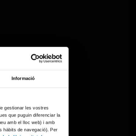
Informació
 de gestionar les vostres
ues que puguin diferenciar la
tueu amb el lloc web) i amb
es hàbits de navegació). Per