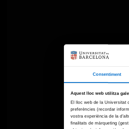
Consentiment
Aquest lloc web utilitza gal
El lloc web de la Universitat 
preferències (recordar infor
vostra experiència de la d’al
finalitats de màrqueting (gest