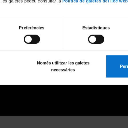
 les galetes podeu consultar la
Política de galetes del lloc web
Preferències
Estadístiques
Només utilitzar les galetes
Perm
necessàries