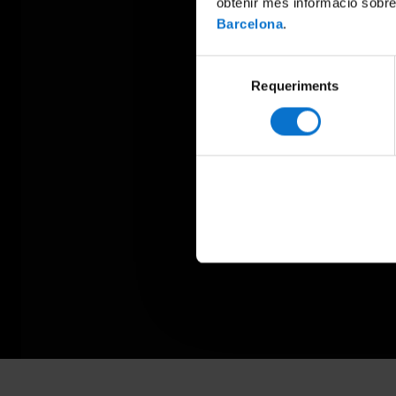
obtenir més informació sobre
Barcelona
.
Selecció
Requeriments
de
consentiment