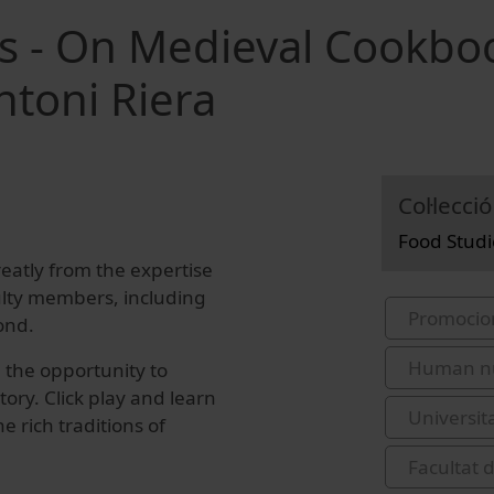
s - On Medieval Cookbo
ntoni Riera
Col·lecció
Food Studi
atly from the expertise
culty members, including
Promocio
ond.
Human nut
 the opportunity to
tory. Click play and learn
Universit
 rich traditions of
Facultat 