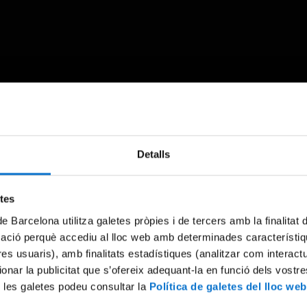
Something went wrong
Detalls
An error occurred, please try again later.
etes
de Barcelona utilitza galetes pròpies i de tercers amb la finalitat
Try again
mació perquè accediu al lloc web amb determinades característiq
tres usuaris), amb finalitats estadístiques (analitzar com interac
ionar la publicitat que s’ofereix adequant-la en funció dels vostr
 les galetes podeu consultar la
Política de galetes del lloc web