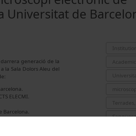
a Universitat de Barcelo
Institutio
 darrera generació de la
Academic 
a la Sala Dolors Aleu del
Universit
de:
Barcelona.
microscop
 ICTS ELECMI.
Terrades,
de Barcelona.
Sangüesa,
t de Catalunya.
Guàrdia-O