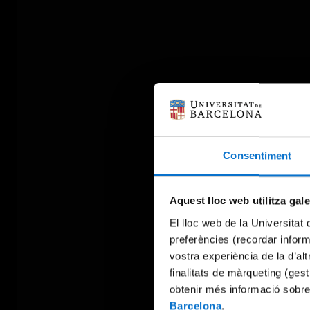
Consentiment
Aquest lloc web utilitza gal
El lloc web de la Universitat 
preferències (recordar infor
vostra experiència de la d’al
finalitats de màrqueting (gest
obtenir més informació sobre
Barcelona
.