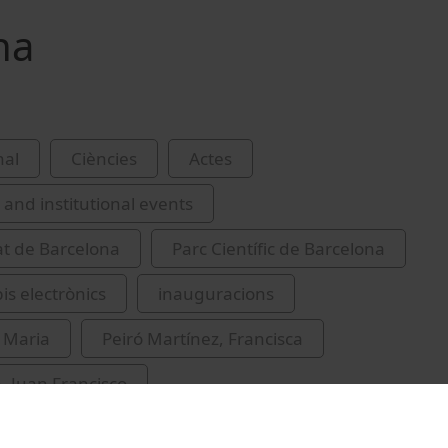
na
nal
Ciències
Actes
and institutional events
at de Barcelona
Parc Científic de Barcelona
is electrònics
inauguracions
 Maria
Peiró Martínez, Francisca
 Juan Francisco
lmos, Joan, 1958-
Illa i Roca, Salvador