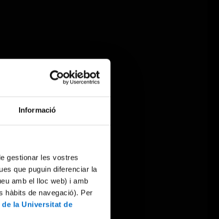
Informació
 de gestionar les vostres
ues que puguin diferenciar la
tueu amb el lloc web) i amb
es hàbits de navegació). Per
 de la Universitat de