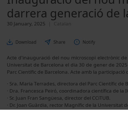
darrera generació de l
30 January, 2025
Catalan
Download
Share
Notify
Acte d'inauguració del nou microscopi electrònic de
Universitat de Barcelona el dia 30 de gener de 2025 
Parc Científic de Barcelona. Acte amb la participació 
· Sra. Maria Terrades, directora del Parc Científic de 
· Dra. Francesca Peiró, coordinadora científica de la
· Sr. Juan Fran Sangüesa, director del CCiTUB.
· Dr. Joan Guàrdia, rector Magnífic de la Universitat 
· M. Hble Sr. Salvador Illa, president de la Generalita