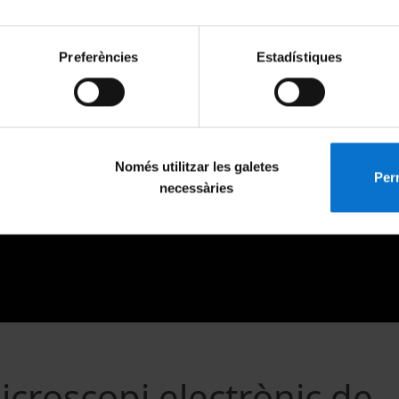
Preferències
Estadístiques
Només utilitzar les galetes
Perm
necessàries
croscopi electrònic de