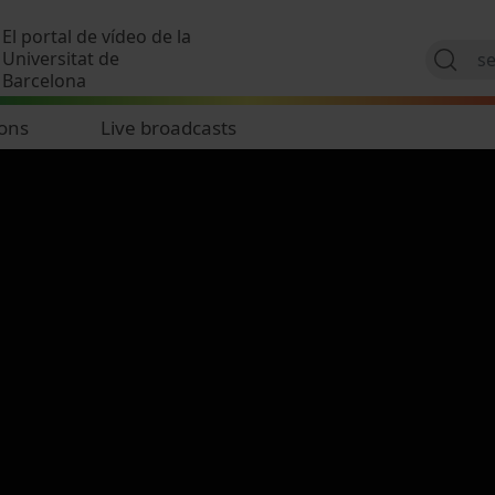
Skip to main content
El portal de vídeo de la
Universitat de
Barcelona
ions
Live broadcasts