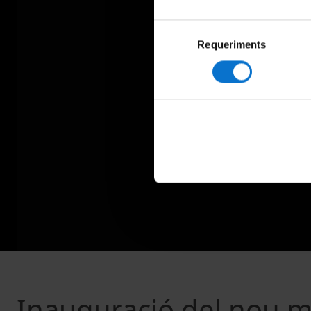
Selecció
Requeriments
de
consentiment
Inauguració del nou mi