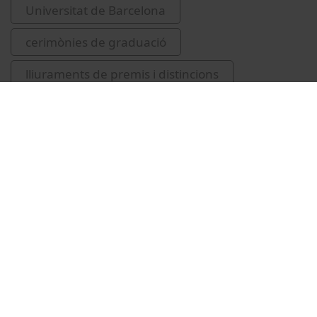
Universitat de Barcelona
cerimònies de graduació
lliuraments de premis i distincions
estudis de postgrau
Amat, Concepció
Ferrer Fernández, Elisabet
Pérez-Aranda, José Antonio
Álvarez Jurado, Anna
Albuixech Vila, Anna