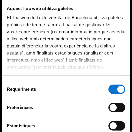
Try again
Aquest lloc web utilitza galetes
El lloc web de la Universitat de Barcelona utilitza galetes
pròpies i de tercers amb la finalitat de gestionar les
vostres preferències (recordar informació perquè accediu
al lloc web amb determinades característiques que
puguin diferenciar la vostra experiència de la d’altres
usuaris), amb finalitats estadístiques (analitzar com
interactueu amb el lloc web) i amb finalitats de
màrqueting (gestionar la publicitat que s’ofereix
adequant-la en funció dels vostres hàbits de navegació).
Per obtenir més informació sobre les galetes podeu
Selecció
consultar la
Política de galetes del lloc web de la
Requeriments
de
Universitat de Barcelona
.
consentiment
Preferències
Estadístiques