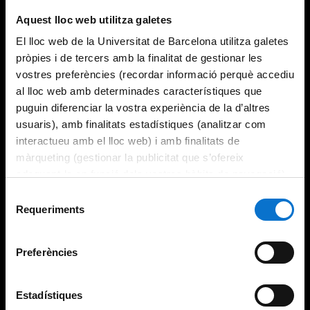
Try again
Aquest lloc web utilitza galetes
El lloc web de la Universitat de Barcelona utilitza galetes
pròpies i de tercers amb la finalitat de gestionar les
vostres preferències (recordar informació perquè accediu
al lloc web amb determinades característiques que
puguin diferenciar la vostra experiència de la d’altres
usuaris), amb finalitats estadístiques (analitzar com
interactueu amb el lloc web) i amb finalitats de
màrqueting (gestionar la publicitat que s’ofereix
adequant-la en funció dels vostres hàbits de navegació).
Per obtenir més informació sobre les galetes podeu
Selecció
consultar la
Política de galetes del lloc web de la
Requeriments
de
Universitat de Barcelona
.
consentiment
Preferències
Estadístiques