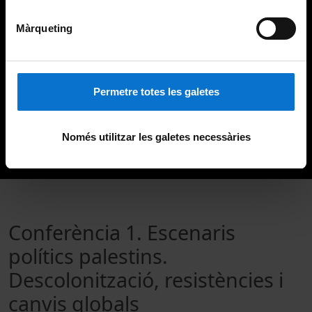
Màrqueting
Permetre totes les galetes
Només utilitzar les galetes necessàries
Conferència 1. Escenaris
polítics palestins.
Descolonització, resistències i
canvis globals