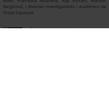
Abed, Francesca Albanese, Raji Sourani, Mariam
Barghouti, i diverses investigadores i acadèmics de
l'Estat Espanyol.
© Unitat de Producció Audiovisual
Col·lecció
Congrés internacional: 'Palestina. Marcs,
reflexions i perspectives'
Docència i Recerca
Actes
Universitat de Barcelona