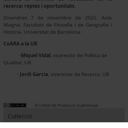
recerca: reptes i oportunitats
.
Divendres 7 de novembre de 2025. Aula
Magna. Facultats de Filosofia i de Geografia i
Història. Universitat de Barcelona.
CoARA a la UB
· Miquel Vidal
, vicerector de Política de
Qualitat, UB
· Jordi Garcia
, vicerector de Recerca, UB
© Unitat de Producció Audiovisual
Col·lecció
Jornada CoARA 2025