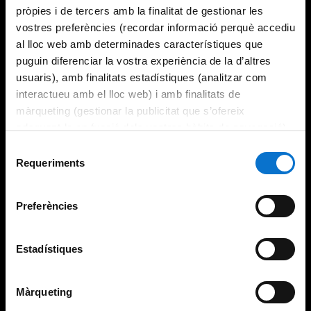
pròpies i de tercers amb la finalitat de gestionar les
vostres preferències (recordar informació perquè accediu
al lloc web amb determinades característiques que
puguin diferenciar la vostra experiència de la d’altres
usuaris), amb finalitats estadístiques (analitzar com
interactueu amb el lloc web) i amb finalitats de
màrqueting (gestionar la publicitat que s’ofereix
adequant-la en funció dels vostres hàbits de navegació).
Per obtenir més informació sobre les galetes podeu
Selecció
consultar la
Política de galetes del lloc web de la
Requeriments
de
Universitat de Barcelona
.
consentiment
Preferències
Estadístiques
Màrqueting