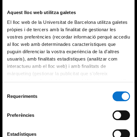
Try again
Aquest lloc web utilitza galetes
El lloc web de la Universitat de Barcelona utilitza galetes
pròpies i de tercers amb la finalitat de gestionar les
vostres preferències (recordar informació perquè accediu
al lloc web amb determinades característiques que
puguin diferenciar la vostra experiència de la d’altres
usuaris), amb finalitats estadístiques (analitzar com
interactueu amb el lloc web) i amb finalitats de
màrqueting (gestionar la publicitat que s’ofereix
adequant-la en funció dels vostres hàbits de navegació).
Per obtenir més informació sobre les galetes podeu
Selecció
consultar la
Política de galetes del lloc web de la
Requeriments
de
Universitat de Barcelona
.
consentiment
Preferències
Estadístiques