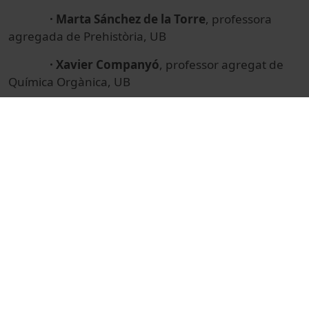
· Marta Sánchez de la Torre
, professora
agregada de Prehistòria, UB
· Xavier Companyó
, professor agregat de
Química Orgànica, UB
© Unitat de Producció Audiovisual
Col·lecció
Jornada CoARA 2025
Institutional
Actes
Universitat de Barcelona