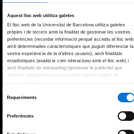
Aquest lloc web utilitza galetes
El lloc web de la Universitat de Barcelona utilitza galetes
pròpies i de tercers amb la finalitat de gestionar les vostres
preferències (recordar informació perquè accediu al lloc web
amb determinades característiques que puguin diferenciar la
vostra experiència de la d’altres usuaris), amb finalitats
estadístiques (analitzar com interactueu amb el lloc web) i
amb finalitats de màrqueting (gestionar la publicitat que
s’ofereix adequant-la en funció dels vostres hàbits de
navegació). Per obtenir més informació sobre les galetes
podeu consultar la
Política de galetes del lloc web de la
Selecció
Universitat de Barcelona
.
Requeriments
de
consentiment
Preferències