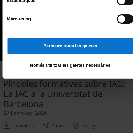
Estadístiques
Màrqueting
Permetre totes les galetes
Només utilitzar les galetes necessàries
Píndoles formatives sobre IAG:
La IAG a la Universitat de
Barcelona
27 February, 2026
Download
Share
Notify