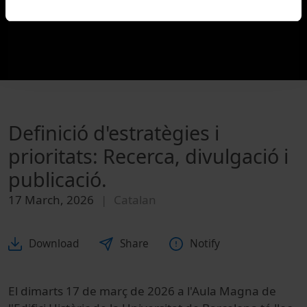
Definició d'estratègies i
prioritats: Recerca, divulgació i
publicació.
17 March, 2026
Catalan
Download
Share
Notify
El dimarts 17 de març de 2026 a l'Aula Magna de