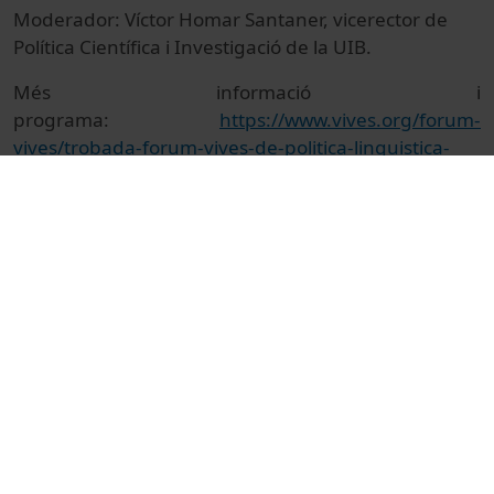
Moderador: Víctor Homar Santaner, vicerector de
Política Científica i Investigació de la UIB.
Més informació i
programa:
https://www.vives.org/forum-
vives/trobada-forum-vives-de-politica-linguistica-
universitaria/
© Unitat de Producció Audiovisual
Col·lecció
Trobada Fòrum Vives de Política Lingüística
Universitaria 2026
Institutional
Arts i Humanitats
Actes
Filologia