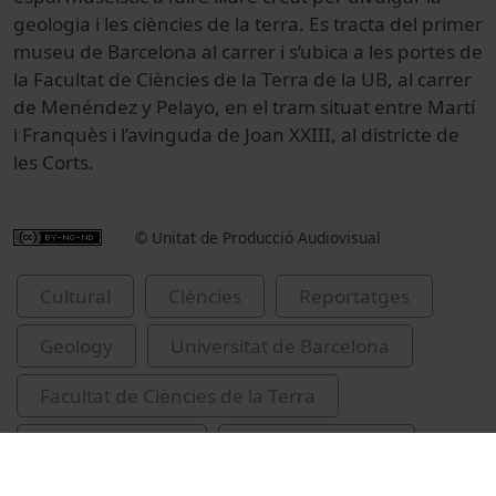
geologia i les ciències de la terra. Es tracta del primer
museu de Barcelona al carrer i s’ubica a les portes de
la Facultat de Ciències de la Terra de la UB, al carrer
de Menéndez y Pelayo, en el tram situat entre Martí
i Franquès i l’avinguda de Joan XXIII, al districte de
les Corts.
© Unitat de Producció Audiovisual
Cultural
Ciències
Reportatges
Geology
Universitat de Barcelona
Facultat de Ciències de la Terra
Soler i Gil, Albert
Crubellati, Eliana
Universitat de Barcelona. Jardí Geològic