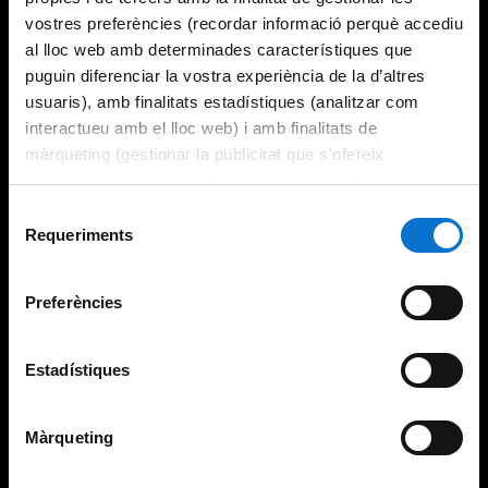
vostres preferències (recordar informació perquè accediu
al lloc web amb determinades característiques que
puguin diferenciar la vostra experiència de la d’altres
usuaris), amb finalitats estadístiques (analitzar com
interactueu amb el lloc web) i amb finalitats de
màrqueting (gestionar la publicitat que s’ofereix
adequant-la en funció dels vostres hàbits de navegació).
Per obtenir més informació sobre les galetes podeu
Selecció
consultar la
Política de galetes del lloc web de la
Requeriments
de
Universitat de Barcelona
.
consentiment
Preferències
Estadístiques
Màrqueting