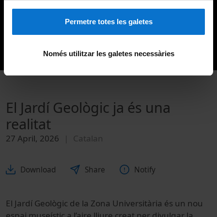
Permetre totes les galetes
Només utilitzar les galetes necessàries
El Jardí Geològic ja és una
realitat
27 April, 2026
Catalan
Download
Share
Notify
El Jardí Geològic de la Zona Universitària és un nou
espai museístic a l’aire lliure creat per divulgar la