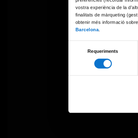
preferències (recordar infor
vostra experiència de la d’al
finalitats de màrqueting (gest
obtenir més informació sobre
Barcelona
.
Selecció
Requeriments
de
consentiment