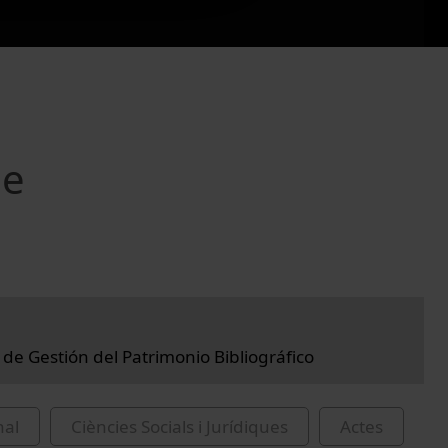
de
 de Gestión del Patrimonio Bibliográfico
nal
Ciències Socials i Jurídiques
Actes