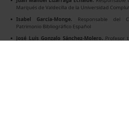
Juan Manuel Lizarraga Echaide.
Responsable de
Marqués de Valdecilla de la Universidad Compl
Isabel García-Monge.
Responsable del Ca
Patrimonio Bibliográfico Español
José Luis Gonzalo Sánchez-Molero.
Profesor t
Ciencias de la Documentación de la Universida
Amparo Pons Cortell.
Responsable de la Bibl
Valencià d'Etnologia
© Unitat de Producció Audiovisual