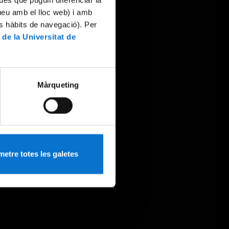
ues que puguin diferenciar la
tueu amb el lloc web) i amb
es hàbits de navegació). Per
 de la Universitat de
Màrqueting
etre totes les galetes