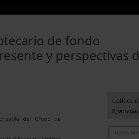
otecario de fondo
resente y perspectivas 
Col·lecció
V Jornadas
ponsable del Grupo de
Institutio