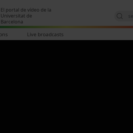
Skip to main content
El portal de vídeo de la
Universitat de
Barcelona
ions
Live broadcasts