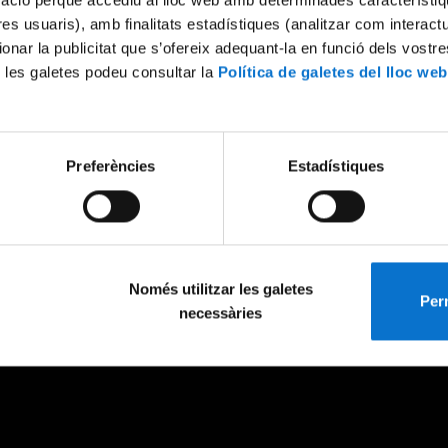
mació perquè accediu al lloc web amb determinades característiq
tres usuaris), amb finalitats estadístiques (analitzar com interac
ionar la publicitat que s’ofereix adequant-la en funció dels vostr
 les galetes podeu consultar la
Política de galetes del lloc web
Preferències
Estadístiques
Només utilitzar les galetes
Perm
necessàries