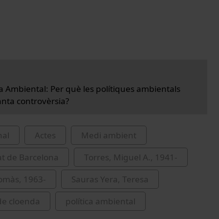
a Ambiental: Per què les polítiques ambientals
nta controvèrsia?
nal
Actes
Medi ambient
at de Barcelona
Torres, Miguel A., 1941-
omàs, 1963-
Sauras Yera, Teresa
de cloenda
política ambiental