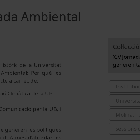
nada Ambiental
Col·lecció
XIV Jornad
generen ta
Històric de la Universitat
 Ambiental: Per què les
cte a càrrec de:
Institutio
cció Climàtica de la UB.
Universit
Comunicació per la UB, i
Molina, T
sessions 
ue generen les polítiques
bal. A més d’abordar les