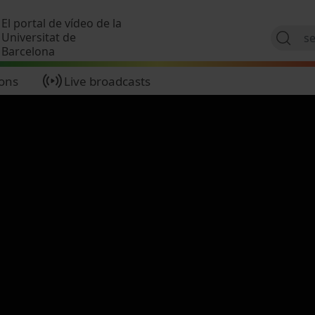
Skip to main content
El portal de vídeo de la
Universitat de
Barcelona
ions
Live broadcasts