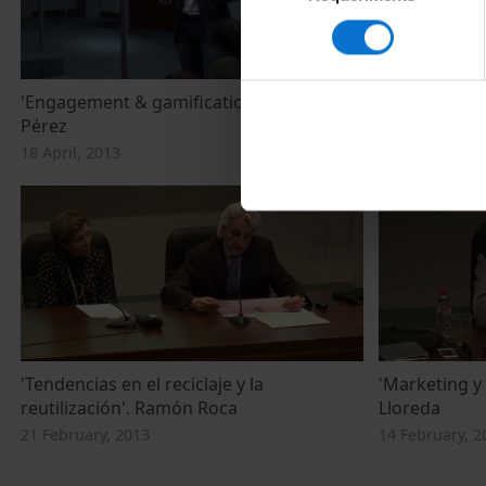
consentiment
'Engagement & gamification'. César
'Los emprend
Pérez
Galtés
18 April, 2013
11 April, 2013
'Tendencias en el reciclaje y la
'Marketing y
reutilización'. Ramón Roca
Lloreda
21 February, 2013
14 February, 2