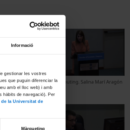
Informació
 de gestionar les vostres
ues que puguin diferenciar la
presa' Xavier
Clouding Computing. Salina Marí Aragón
tueu amb el lloc web) i amb
25 April, 2013
es hàbits de navegació). Per
 de la Universitat de
Màrqueting