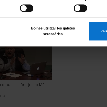
edores en la prensa'. Mar
'Éxito, tecnología y empresa
Urarte
Només utilitzar les galetes
Perm
4 April, 2013
necessàries
 comunicación'. Josep Mª
013