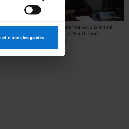
'. Marcos
'Propuestas y alternativas a la actual
crisis económica'. Albert Tribó
etre totes les galetes
21 February, 2013