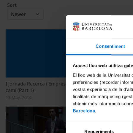
Sort
Consentiment
Aquest lloc web utilitza gal
El lloc web de la Universitat 
preferències (recordar infor
I Jornada Recerca i Empresa: junts fem
I Jornada Re
vostra experiència de la d’al
camí (Part 1)
camí (Part 2)
finalitats de màrqueting (gest
13 May, 2014
29 April, 2014
obtenir més informació sobre
Barcelona
.
Selecció
Requeriments
de