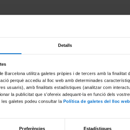
Detalls
etes
de Barcelona utilitza galetes pròpies i de tercers amb la finalitat
mació perquè accediu al lloc web amb determinades característiq
cerca i Empresa: junts fem
'Internacionalització de l'em
tres usuaris), amb finalitats estadístiques (analitzar com interac
Tintoré de Fluidra
ionar la publicitat que s’ofereix adequant-la en funció dels vostr
2 May, 2013
 les galetes podeu consultar la
Política de galetes del lloc web
Preferències
Estadístiques