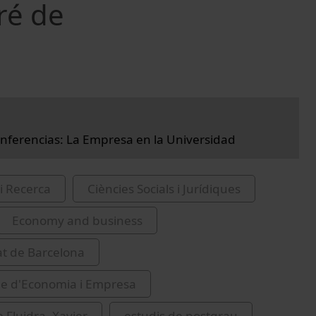
oré de
onferencias: La Empresa en la Universidad
i Recerca
Ciències Socials i Jurídiques
Economy and business
at de Barcelona
de d'Economia i Empresa
 Fluidra, Xavier
estudis de postgrau