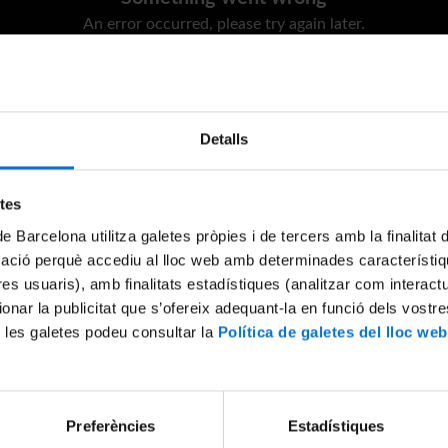
An error occurred, please try again later.
Try again
Detalls
etes
de Barcelona utilitza galetes pròpies i de tercers amb la finalitat
mació perquè accediu al lloc web amb determinades característiq
tres usuaris), amb finalitats estadístiques (analitzar com interac
ionar la publicitat que s’ofereix adequant-la en funció dels vostr
 les galetes podeu consultar la
Política de galetes del lloc web
Preferències
Estadístiques