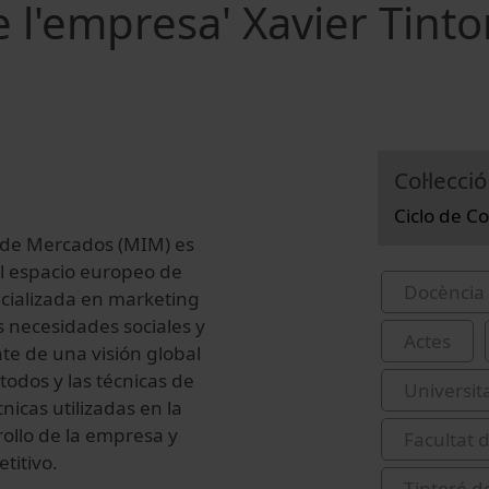
e l'empresa' Xavier Tint
Col·lecció
Ciclo de C
n de Mercados (MIM) es
el espacio europeo de
Docència 
cializada en marketing
s necesidades sociales y
Actes
nte de una visión global
étodos y las técnicas de
Universit
icas utilizadas en la
ollo de la empresa y
Facultat 
titivo.
Tintoré de