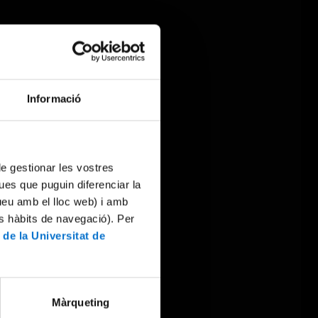
Informació
 de gestionar les vostres
ues que puguin diferenciar la
tueu amb el lloc web) i amb
es hàbits de navegació). Per
 de la Universitat de
Màrqueting