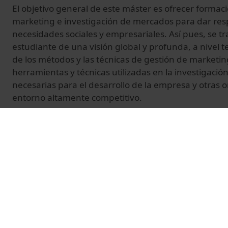
El objetivo general de este máster es ofrecer formac
marketing e investigación de mercados para dar res
necesidades sociales y empresariales. Así pues, se tr
estudiante de una visión global y profunda, a nivel te
de los métodos y las técnicas de gestión de marketi
herramientas y técnicas utilizadas en la investigaci
necesarias para el desarrollo de la empresa y otras 
entorno altamente competitivo.
© Unitat de Producció Audiovisual
Related videos