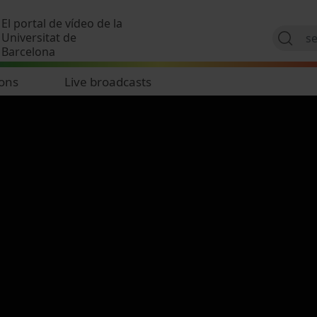
Skip to main content
El portal de vídeo de la
Universitat de
Barcelona
ions
Live broadcasts