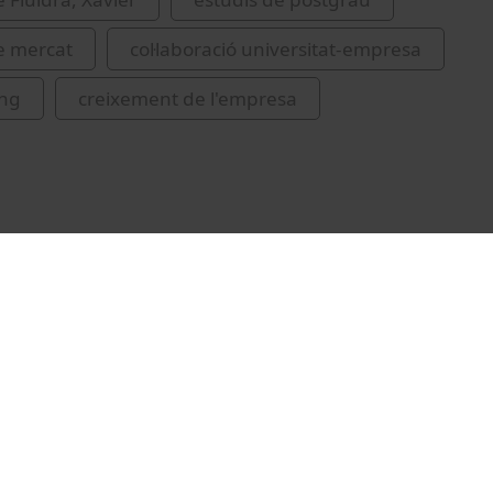
e mercat
col·laboració universitat-empresa
ng
creixement de l'empresa