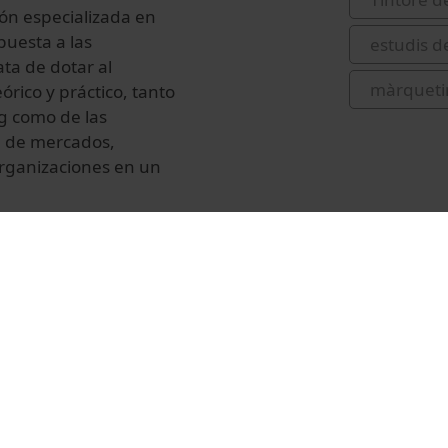
ión especializada en
puesta a las
estudis d
ata de dotar al
màrqueti
órico y práctico, tanto
ng como de las
ón de mercados,
organizaciones en un