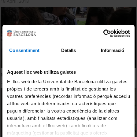
18 April, 2018
Consentiment
Detalls
Informació
Aquest lloc web utilitza galetes
Matefest Infofest 2017
El lloc web de la Universitat de Barcelona utilitza galetes
5 May, 2017
pròpies i de tercers amb la finalitat de gestionar les
vostres preferències (recordar informació perquè accediu
al lloc web amb determinades característiques que
puguin diferenciar la vostra experiència de la d’altres
usuaris), amb finalitats estadístiques (analitzar com
interactueu amb el lloc web) i amb finalitats de
màrqueting (gestionar la publicitat que s’ofereix