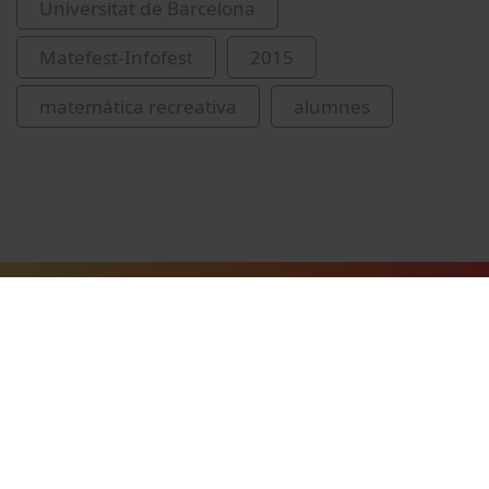
Universitat de Barcelona
Matefest-Infofest
2015
matemàtica recreativa
alumnes
Related videos