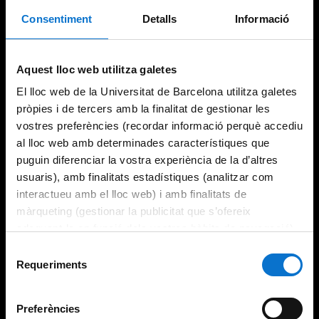
Consentiment
Detalls
Informació
Try again
Aquest lloc web utilitza galetes
El lloc web de la Universitat de Barcelona utilitza galetes
pròpies i de tercers amb la finalitat de gestionar les
vostres preferències (recordar informació perquè accediu
al lloc web amb determinades característiques que
puguin diferenciar la vostra experiència de la d’altres
usuaris), amb finalitats estadístiques (analitzar com
interactueu amb el lloc web) i amb finalitats de
màrqueting (gestionar la publicitat que s’ofereix
adequant-la en funció dels vostres hàbits de navegació).
Per obtenir més informació sobre les galetes podeu
Selecció
consultar la
Política de galetes del lloc web de la
Requeriments
de
Universitat de Barcelona
.
consentiment
Preferències