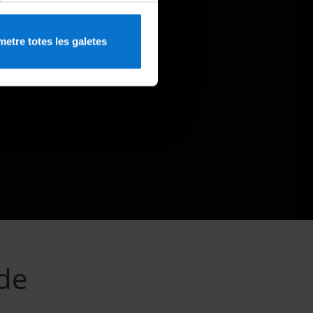
etre totes les galetes
 de