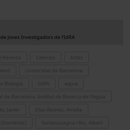
 de Joves Investigadors de l’IdRA
i Recerca
Ciències
Actes
ient
Universitat de Barcelona
de Biologia
IdRA
aigua
at de Barcelona. Institut de Recerca de l'Aigua
e, Javier
Díaz Álvarez, Amelia
. (Domènec)
Santasusagna i Riu, Albert