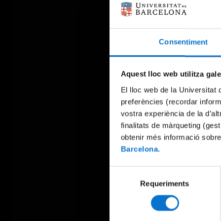
Consentiment
Aquest lloc web utilitza gal
El lloc web de la Universitat 
preferències (recordar infor
vostra experiència de la d’al
finalitats de màrqueting (gest
obtenir més informació sobre
Barcelona
.
Selecció
Requeriments
de
consentiment