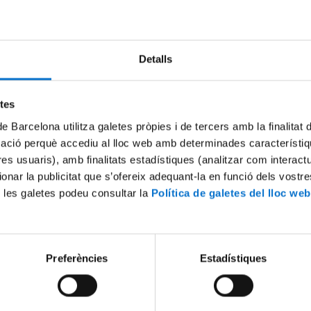
Try again
Detalls
etes
de Barcelona utilitza galetes pròpies i de tercers amb la finalitat
mació perquè accediu al lloc web amb determinades característiq
tres usuaris), amb finalitats estadístiques (analitzar com interac
ionar la publicitat que s’ofereix adequant-la en funció dels vostr
 les galetes podeu consultar la
Política de galetes del lloc web
Preferències
Estadístiques