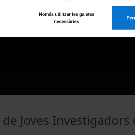
Només utilitzar les galetes
Perm
necessàries
 de Joves Investigadors