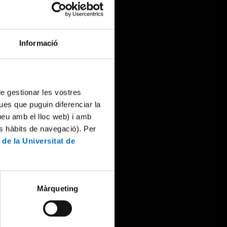
Informació
 de gestionar les vostres
ues que puguin diferenciar la
tueu amb el lloc web) i amb
es hàbits de navegació). Per
 de la Universitat de
Màrqueting