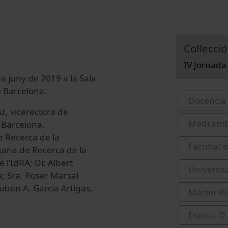
Col·lecció
IV Jornada
de juny de 2019 a la Sala
e Barcelona.
Docència 
z, vicerectora de
Medi amb
 Barcelona.
 Recerca de la
Facultat 
gana de Recerca de la
e l’IdRA; Dr. Albert
Universit
a; Sra. Roser Marsal
Ruben A. Garcia Artigas,
Martín Vid
Espriu, D