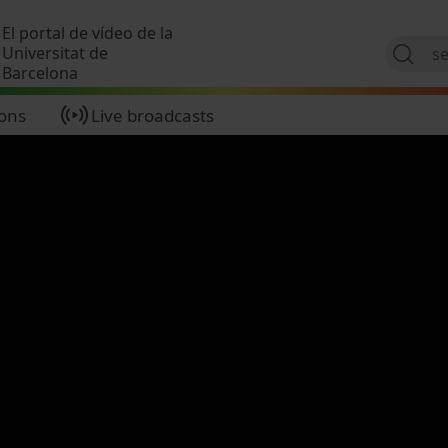
Skip to main content
El portal de vídeo de la
Universitat de
Barcelona
ions
Live broadcasts