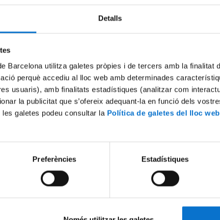
Detalls
etes
de Barcelona utilitza galetes pròpies i de tercers amb la finalitat
mació perquè accediu al lloc web amb determinades característiq
tres usuaris), amb finalitats estadístiques (analitzar com interac
ionar la publicitat que s’ofereix adequant-la en funció dels vostr
 les galetes podeu consultar la
Política de galetes del lloc web
 benvinguda a la 'Jornada
Benvinguda i presentació
ncia i Tecnologia en l'àmbit
18 June, 2013
Preferències
Estadístiques
Només utilitzar les galetes