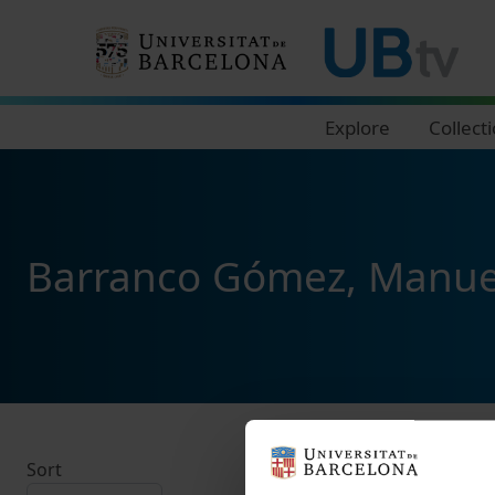
Navegació principal
Explore
Collect
Barranco Gómez, Manue
Sort