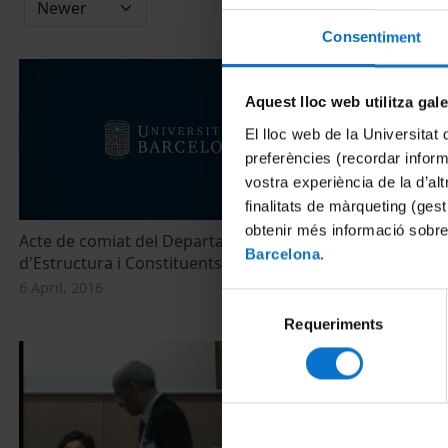
Consentiment
Aquest lloc web utilitza gal
El lloc web de la Universitat 
preferències (recordar infor
vostra experiència de la d’al
finalitats de màrqueting (gest
obtenir més informació sobre
Acte de comiat del Departament
Presentació i
Barcelona
.
d'Estructura i Constituents de la Màteria
BKC sobre Ciè
alimentari'
6 April, 2016
Selecció
20 June, 2013
Requeriments
de
consentiment