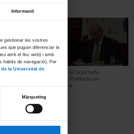
Informació
 de gestionar les vostres
ues que puguin diferenciar la
tueu amb el lloc web) i amb
es hàbits de navegació). Per
 de la Universitat de
Inauguració de la 1a Jornada
d'Investigadors Predoctorals
Interdisciplinària
18 February, 2013
Màrqueting