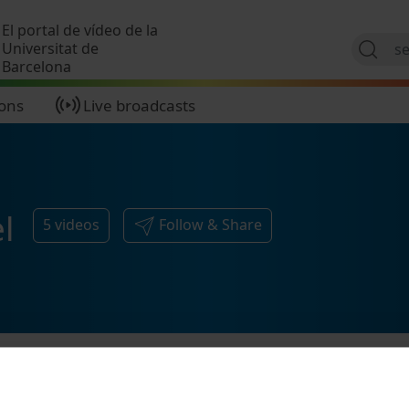
Skip to main content
El portal de vídeo de la
Universitat de
Barcelona
ions
Live broadcasts
l
5
videos
Follow & Share