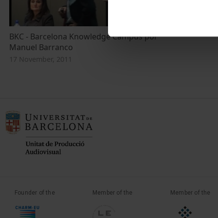
BKC - Barcelona Knowledge Campus por
Manuel Barranco
17 November, 2011
Founder of the
Member of the
Member of the