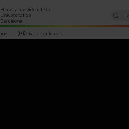
Skip to main content
El portal de vídeo de la
Universitat de
Barcelona
ions
Live broadcasts