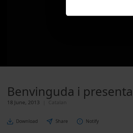
Benvinguda i presenta
18 June, 2013
Catalan
Download
Share
Notify