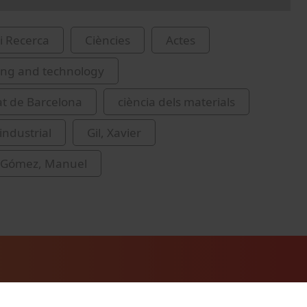
i Recerca
Ciències
Actes
ing and technology
at de Barcelona
ciència dels materials
industrial
Gil, Xavier
 Gómez, Manuel