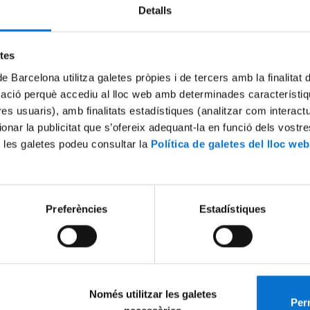
Detalls
Try again
etes
de Barcelona utilitza galetes pròpies i de tercers amb la finalitat
mació perquè accediu al lloc web amb determinades característiq
tres usuaris), amb finalitats estadístiques (analitzar com interac
ionar la publicitat que s’ofereix adequant-la en funció dels vostr
 les galetes podeu consultar la
Política de galetes del lloc web
Preferències
Estadístiques
Només utilitzar les galetes
Perm