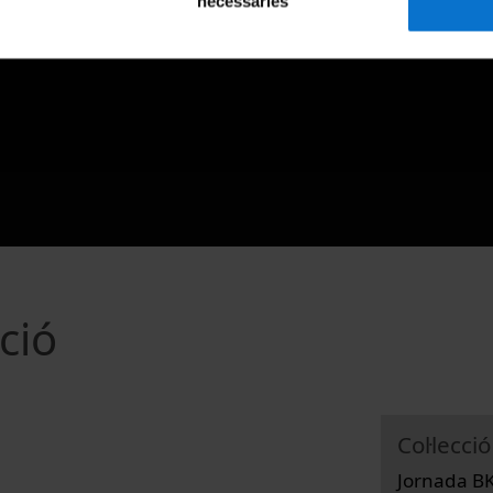
necessàries
ció
Col·lecció
Jornada BK