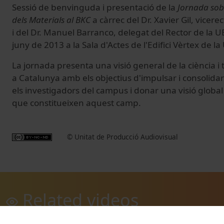
Sessió de benvinguda i presentació de la
Jornada sobr
dels Materials al BKC
a càrrec del Dr. Xavier Gil, vicer
i del Dr. Manuel Barranco, delegat del Rector de la U
juny de 2013 a la Sala d'Actes de l'Edifici Vèrtex de la
La jornada presenta una visió general de la ciència i 
a Catalunya amb els objectius d'impulsar i consolidar 
els investigadors del campus i donar una visió global
que constitueixen aquest camp.
© Unitat de Producció Audiovisual
Related videos