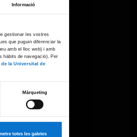
Informació
 de gestionar les vostres
ues que puguin diferenciar la
tueu amb el lloc web) i amb
es hàbits de navegació). Per
 de la Universitat de
Màrqueting
etre totes les galetes