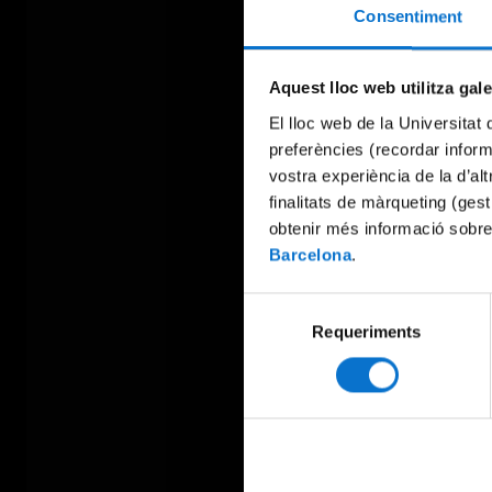
Consentiment
Aquest lloc web utilitza gal
El lloc web de la Universitat 
preferències (recordar infor
vostra experiència de la d’al
finalitats de màrqueting (gest
obtenir més informació sobre
Barcelona
.
Selecció
Requeriments
de
consentiment