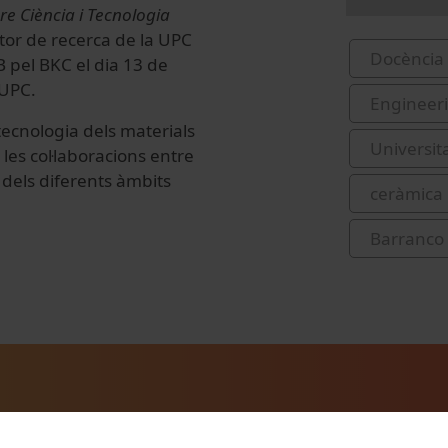
e Ciència i Tecnologia
ector de recerca de la UPC
Docència 
B pel BKC el dia 13 de
 UPC.
Engineer
tecnologia dels materials
Universit
les col·laboracions entre
 dels diferents àmbits
ceràmica 
Barranco